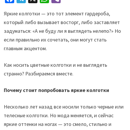
ce
le
h
b
Яркие колготки — это тот элемент гардероба,
b
gr
at
er
который либо вызывает восторг, либо заставляет
o
a
sA
задуматься: «А не буду ли я выглядеть нелепо?» Но
o
m
p
если правильно их сочетать, они могут стать
k
p
главным акцентом.
Как носить цветные колготки и не выглядеть
странно? Разбираемся вместе.
Почему стоит попробовать яркие колготки
Несколько лет назад все носили только черные или
телесные колготки. Но мода меняется, и сейчас
яркие оттенки на ногах — это смело, стильно и