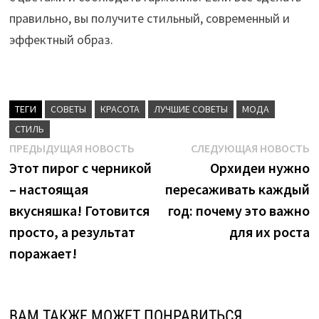
правильно, вы получите стильный, современный и
эффектный образ.
ТЕГИ
CОВЕТЫ
КРАСОТА
ЛУЧШИЕ СОВЕТЫ
МОДА
СТИЛЬ
Навигация
Предыдущая
С
ПРЕДЫДУЩАЯ НОВОСТЬ
СЛЕДУЮЩАЯ НОВОСТЬ
новость:
н
Этот пирог с черникой
Орхидеи нужно
по
– настоящая
пересаживать каждый
записям
вкусняшка! Готовится
год: почему это важно
просто, а результат
для их роста
поражает!
ВАМ ТАКЖЕ МОЖЕТ ПОНРАВИТЬСЯ