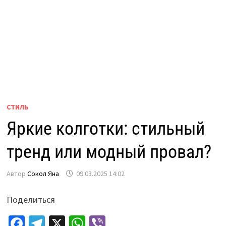
СТИЛЬ
Яркие колготки: стильный
тренд или модный провал?
Автор
Сокол Яна
09.03.2025 14:02
Поделиться
Fa
Te
X
W
Vi