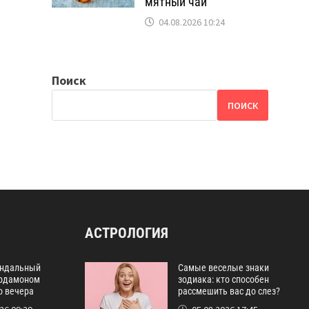
мятный чай
04.08.2026 10:24
Поиск
ПОИСК
АСТРОЛОГИЯ
ндальный
Самые веселые знаки
ардамоном
зодиака: кто способен
о вечера
рассмешить вас до слез?