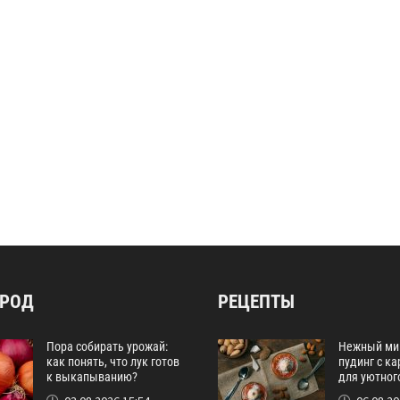
ОРОД
РЕЦЕПТЫ
Пора собирать урожай:
Нежный ми
как понять, что лук готов
пудинг с к
к выкапыванию?
для уютног