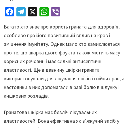
Fa
Te
X
W
Vi
ce
le
h
b
Багато хто знає про користь граната для здоров’я,
b
gr
at
er
особливо про його позитивний вплив на кров і
o
a
sA
зміцнення імунітету. Однак мало хто замислюється
o
m
p
про те, що шкірка цього фрукта також містить масу
k
p
корисних речовин і має сильні антисептичні
властивості. Ще в давнину шкірки граната
використовували для лікування опіків і гнійних ран, а
настоянки з них допомагали в разі болю в шлунку і
кишкових розладів.
Гранатова шкірка має безліч лікувальних
властивостей. Вона ефективна як в’яжучий засіб у