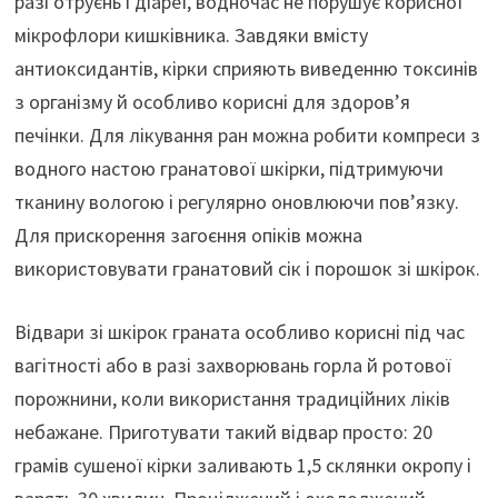
разі отруєнь і діареї, водночас не порушує корисної
мікрофлори кишківника. Завдяки вмісту
антиоксидантів, кірки сприяють виведенню токсинів
з організму й особливо корисні для здоров’я
печінки. Для лікування ран можна робити компреси з
водного настою гранатової шкірки, підтримуючи
тканину вологою і регулярно оновлюючи пов’язку.
Для прискорення загоєння опіків можна
використовувати гранатовий сік і порошок зі шкірок.
Відвари зі шкірок граната особливо корисні під час
вагітності або в разі захворювань горла й ротової
порожнини, коли використання традиційних ліків
небажане. Приготувати такий відвар просто: 20
грамів сушеної кірки заливають 1,5 склянки окропу і