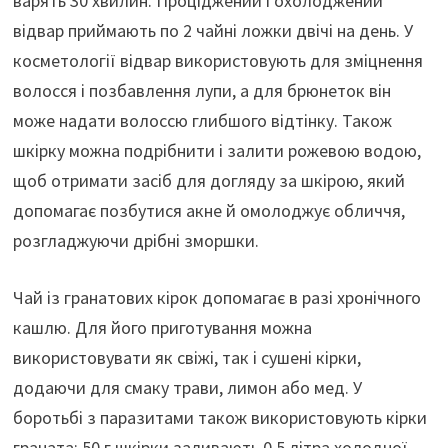
варять 30 хвилин. Проціджений і охолоджений
відвар приймають по 2 чайні ложки двічі на день. У
косметології відвар використовують для зміцнення
волосся і позбавлення лупи, а для брюнеток він
може надати волоссю глибшого відтінку. Також
шкірку можна подрібнити і залити рожевою водою,
щоб отримати засіб для догляду за шкірою, який
допомагає позбутися акне й омолоджує обличчя,
розгладжуючи дрібні зморшки.
Чай із гранатових кірок допомагає в разі хронічного
кашлю. Для його приготування можна
використовувати як свіжі, так і сушені кірки,
додаючи для смаку трави, лимон або мед. У
боротьбі з паразитами також використовують кірки
граната: 50 г шкірки заливають 0,5 літра холодної