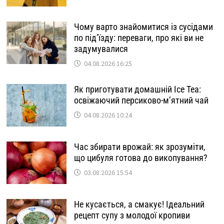
Чому варто знайомитися із сусідами
по під’їзду: переваги, про які ви не
задумувалися
04.08.2026 16:25
Як приготувати домашній Ice Tea:
освіжаючий персиково-м’ятний чай
04.08.2026 10:24
Час збирати врожай: як зрозуміти,
що цибуля готова до викопування?
03.08.2026 15:54
Не кусається, а смакує! Ідеальний
рецепт супу з молодої кропиви