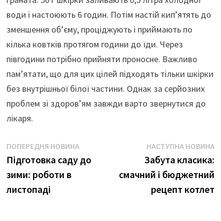
води і настоюють 6 годин. Потім настій кип’ятять до
зменшення об’єму, проціджують і приймають по
кілька ковтків протягом години до їди. Через
півгодини потрібно прийняти проносне. Важливо
пам’ятати, що для цих цілей підходять тільки шкірки
без внутрішньої білої частини. Однак за серйозних
проблем зі здоров’ям завжди варто звернутися до
лікаря.
Навігація
Попередня
Н
ПОПЕРЕДНЯ НОВИНА
НАСТУПНА НОВИНА
новина
н
Підготовка саду до
Забута класика:
записів
зими: роботи в
смачний і бюджетний
листопаді
рецепт котлет