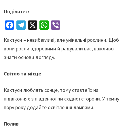
Поділитися
Fa
Te
X
W
Vi
ce
le
h
b
Кактуси – невибагливі, але унікальні рослини. Щоб
b
gr
at
er
вони росли здоровими й радували вас, важливо
o
a
sA
знати основи догляду.
o
m
p
k
p
Світло та місце
Кактуси люблять сонце, тому ставте їх на
підвіконнях з південної чи східної сторони. У темну
пору року додайте освітлення лампами.
Полив