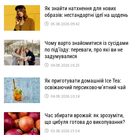
Як знайти натхнення для нових
образів: нестандартні ідеї на щодень
05.08.2026 09:42
Чому варто знайомитися із сусідами
по під’їзду: переваги, про які ви не
задумувалися
04.08.2026 16:25
Як приготувати домашній Ice Tea:
освіжаючий персиково-м’ятний чай
04.08.2026 10:24
Час збирати врожай: як зрозуміти,
що цибуля готова до викопування?
03.08.2026 15:54