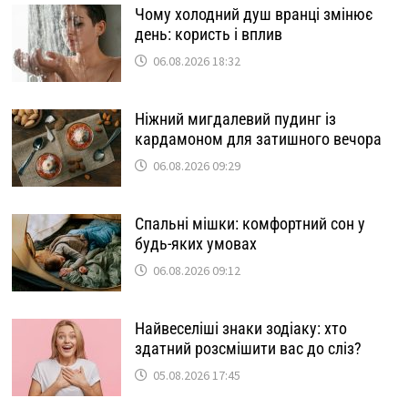
Чому холодний душ вранці змінює
день: користь і вплив
06.08.2026 18:32
Ніжний мигдалевий пудинг із
кардамоном для затишного вечора
06.08.2026 09:29
Спальні мішки: комфортний сон у
будь-яких умовах
06.08.2026 09:12
Найвеселіші знаки зодіаку: хто
здатний розсмішити вас до сліз?
05.08.2026 17:45