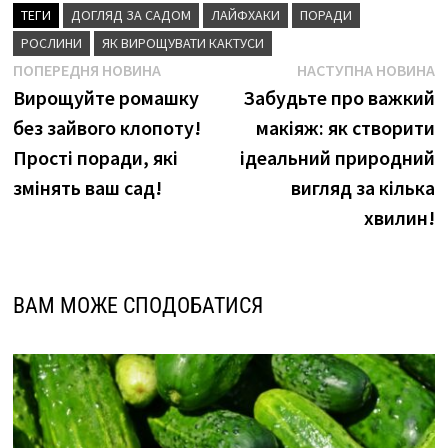
ТЕГИ
ДОГЛЯД ЗА САДОМ
ЛАЙФХАКИ
ПОРАДИ
РОСЛИНИ
ЯК ВИРОЩУВАТИ КАКТУСИ
Навігація
Попередня
Н
ПОПЕРЕДНЯ НОВИНА
НАСТУПНА НОВИНА
новина
н
Вирощуйте ромашку
Забудьте про важкий
записів
без зайвого клопоту!
макіяж: як створити
Прості поради, які
ідеальний природний
змінять ваш сад!
вигляд за кілька
хвилин!
ВАМ МОЖЕ СПОДОБАТИСЯ