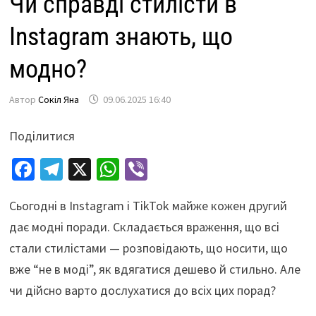
Чи справді стилісти в
Instagram знають, що
модно?
Автор
Сокіл Яна
09.06.2025 16:40
Поділитися
Fa
Te
X
W
Vi
ce
le
h
b
Сьогодні в Instagram і TikTok майже кожен другий
b
gr
at
er
дає модні поради. Складається враження, що всі
o
a
sA
стали стилістами — розповідають, що носити, що
o
m
p
вже “не в моді”, як вдягатися дешево й стильно. Але
k
p
чи дійсно варто дослухатися до всіх цих порад?