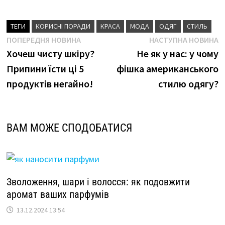
ТЕГИ
КОРИСНІ ПОРАДИ
КРАСА
МОДА
ОДЯГ
СТИЛЬ
Навігація
Попередня
Н
ПОПЕРЕДНЯ НОВИНА
НАСТУПНА НОВИНА
новина
н
Хочеш чисту шкіру?
Не як у нас: у чому
записів
Припини їсти ці 5
фішка американського
продуктів негайно!
стилю одягу?
ВАМ МОЖЕ СПОДОБАТИСЯ
Зволоження, шари і волосся: як подовжити
аромат ваших парфумів
13.12.2024 13:54