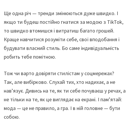
Ще одна річ — тренди змінюються дуже швидко. І
якщо ти будеш постійно гнатися за модою з TikTok,
то швидко втомишся і витратиш багато грошей.
Краще навчитися розуміти себе, свої вподобання і
будувати власний стиль. Бо саме індивідуальність
робить тебе помітною.
Тож чи варто довіряти стилістам у соцмережах?
Так, але вибірково. Слухай тих, хто надихає, а не
нав’язує. Дивись на те, як ти себе почуваєш у речах, а
не тільки на те, як це виглядає на екрані. І пам’ятай:
мода — це не правило, а гра. І в ній головне — бути
собою.