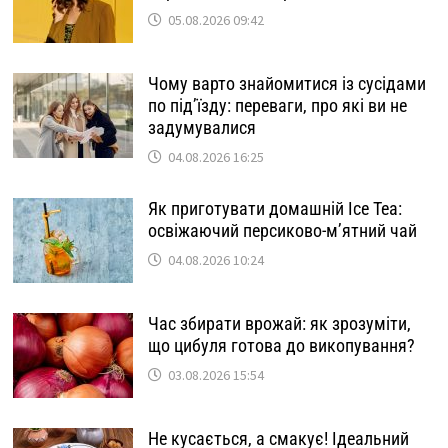
05.08.2026 09:42
Чому варто знайомитися із сусідами
по під’їзду: переваги, про які ви не
задумувалися
04.08.2026 16:25
Як приготувати домашній Ice Tea:
освіжаючий персиково-м’ятний чай
04.08.2026 10:24
Час збирати врожай: як зрозуміти,
що цибуля готова до викопування?
03.08.2026 15:54
Не кусається, а смакує! Ідеальний