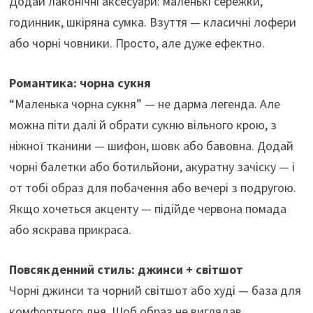
Додай лаконічні аксесуари: маленькі сережки,
годинник, шкіряна сумка. Взуття — класичні лофери
або чорні човники. Просто, але дуже ефектно.
Романтика: чорна сукня
“Маленька чорна сукня” — не дарма легенда. Але
можна піти далі й обрати сукню вільного крою, з
ніжної тканини — шифон, шовк або бавовна. Додай
чорні балетки або ботильйони, акуратну зачіску — і
от тобі образ для побачення або вечері з подругою.
Якщо хочеться акценту — підійде червона помада
або яскрава прикраса.
Повсякденний стиль: джинси + світшот
Чорні джинси та чорний світшот або худі — база для
комфортного дня. Щоб образ не виглядав