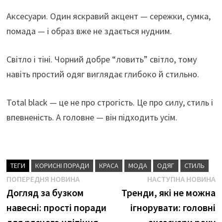
Аксесуари. Один яскравий акцент — сережки, сумка,
помада — і образ вже не здається нудним.
Світло і тіні. Чорний добре “ловить” світло, тому
навіть простий одяг виглядає глибоко й стильно.
Total black — це не про строгість. Це про силу, стиль і
впевненість. А головне — він підходить усім.
ТЕГИ
КОРИСНІ ПОРАДИ
КРАСА
МОДА
ОДЯГ
СТИЛЬ
Навігація
Попередня
Н
ПОПЕРЕДНЯ НОВИНА
НАСТУПНА НОВИНА
новина
н
Догляд за бузком
Тренди, які не можна
записів
навесні: прості поради
ігнорувати: головні