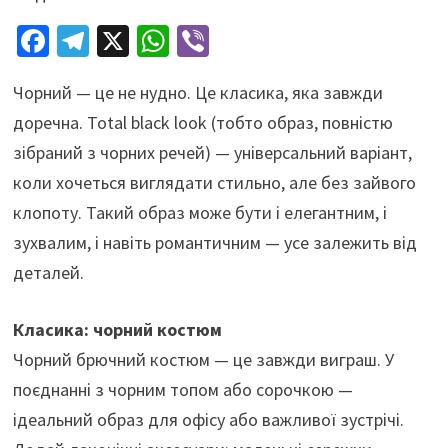
Fa
Te
X
W
Vi
ce
le
h
b
Чорний — це не нудно. Це класика, яка завжди
b
gr
at
er
доречна. Total black look (тобто образ, повністю
o
a
sA
зібраний з чорних речей) — універсальний варіант,
o
m
p
коли хочеться виглядати стильно, але без зайвого
k
p
клопоту. Такий образ може бути і елегантним, і
зухвалим, і навіть романтичним — усе залежить від
деталей.
Класика: чорний костюм
Чорний брючний костюм — це завжди виграш. У
поєднанні з чорним топом або сорочкою —
ідеальний образ для офісу або важливої зустрічі.