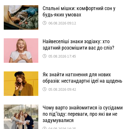
Спальні мішки: комфортний сон у
будь-яких умовах
06.08.2026 09:12
Найвеселіші знаки зодіаку: хто
здатний розсмішити вас до сліз?
05.08.2026 17:45
Як знайти натхнення для нових
образів: нестандартні ідеї на щодень
05.08.2026 09:42
Чому варто знайомитися із сусідами
по під’їзду: переваги, про які ви не
задумувалися
04.08.2026 16:25