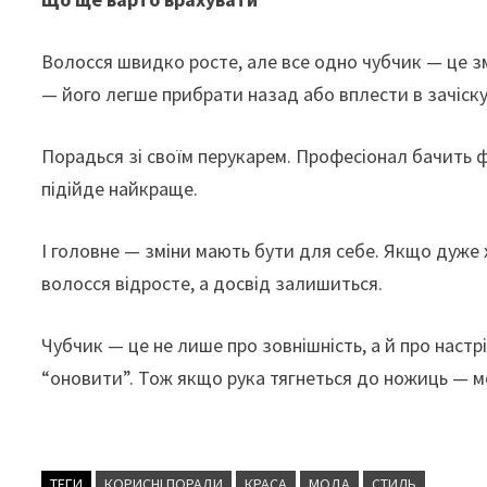
Волосся швидко росте, але все одно чубчик — це з
— його легше прибрати назад або вплести в зачіску
Порадься зі своїм перукарем. Професіонал бачить ф
підійде найкраще.
І головне — зміни мають бути для себе. Якщо дуже 
волосся відросте, а досвід залишиться.
Чубчик — це не лише про зовнішність, а й про настр
“оновити”. Тож якщо рука тягнеться до ножиць — м
ТЕГИ
КОРИСНІ ПОРАДИ
КРАСА
МОДА
СТИЛЬ