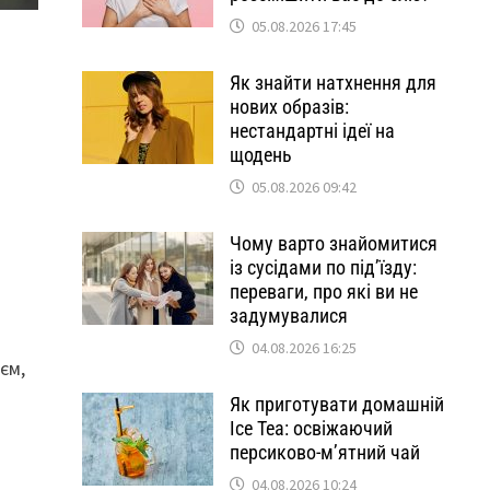
05.08.2026 17:45
Як знайти натхнення для
нових образів:
нестандартні ідеї на
щодень
05.08.2026 09:42
Чому варто знайомитися
із сусідами по під’їзду:
переваги, про які ви не
задумувалися
04.08.2026 16:25
єм,
Як приготувати домашній
Ice Tea: освіжаючий
персиково-м’ятний чай
04.08.2026 10:24