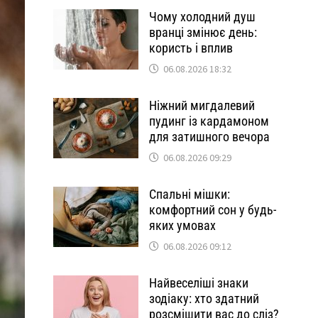
Чому холодний душ
вранці змінює день:
користь і вплив
06.08.2026 18:32
Ніжний мигдалевий
пудинг із кардамоном
для затишного вечора
06.08.2026 09:29
Спальні мішки:
комфортний сон у будь-
яких умовах
06.08.2026 09:12
Найвеселіші знаки
зодіаку: хто здатний
розсмішити вас до сліз?