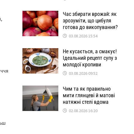
Час збирати врожай: як
,
зрозуміти, що цибуля
готова до викопування?
03.08.2026 15:54
Не кусається, а смакує!
Ідеальний рецепт супу з
молодої кропиви
иччя
03.08.2026 09:52
Чим та як правильно
мити глянцеві й матові
натяжні стелі вдома
02.08.2026 16:20
льш