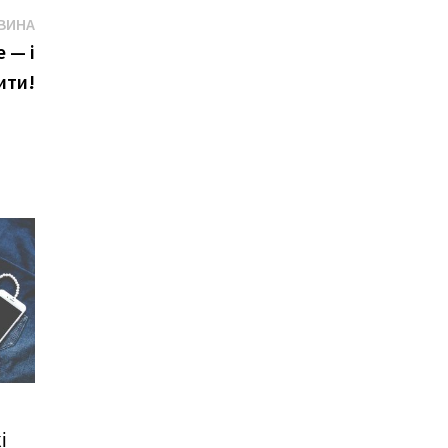
Наступна
ВИНА
новина
 — і
ити!
і