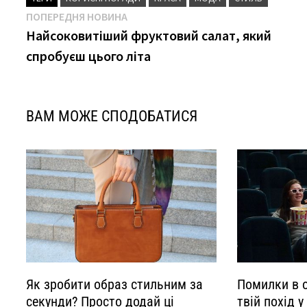
Навігація
Попередня
ПОПЕРЕДНЯ НОВИНА
новина
Найсоковитіший фруктовий салат, який
записів
спробуєш цього літа
ВАМ МОЖЕ СПОДОБАТИСЯ
Як зробити образ стильним за
Помилки в о
секунди? Просто додай ці
твій похід у