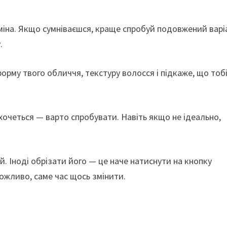
міна. Якщо сумніваєшся, краще спробуй подовжений варі
.
орму твого обличчя, текстуру волосся і підкаже, що тоб
хочеться — варто спробувати. Навіть якщо не ідеально,
ій. Іноді обрізати його — це наче натиснути на кнопку
ожливо, саме час щось змінити.