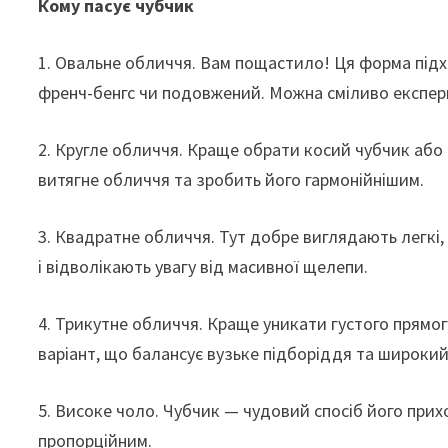
Кому пасує чубчик
1. Овальне обличчя. Вам пощастило! Ця форма підхо
френч-бенгс чи подовжений. Можна сміливо експер
2. Кругле обличчя. Краще обрати косий чубчик або
витягне обличчя та зробить його гармонійнішим.
3. Квадратне обличчя. Тут добре виглядають легкі,
і відволікають увагу від масивної щелепи.
4. Трикутне обличчя. Краще уникати густого прямог
варіант, що балансує вузьке підборіддя та широкий
5. Високе чоло. Чубчик — чудовий спосіб його прих
пропорційним.