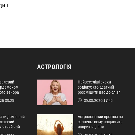
ди і
АСТРОЛОГІЯ
далевий
Найвеселіші знаки
кардамоном
зодіаку: хто здатний
ого вечора
розсмішити вас до сліз?
26 09:29
05.08.2026 17:45
вати домашній
Астрологічний прогноз на
віжаючий
серпень: кому пощастить
м’ятний чай
наприкінці літа