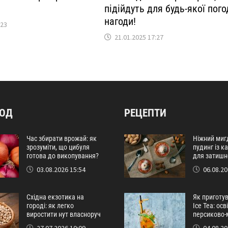
підійдуть для будь-якої пого
нагоди!
:23
21.01.2025 17:27
РОД
РЕЦЕПТИ
Час збирати врожай: як
Ніжний миг
зрозуміти, що цибуля
пудинг із 
готова до викопування?
для затишн
03.08.2026 15:54
06.08.20
Східна екзотика на
Як приготу
городі: як легко
Ice Tea: ос
виростити нут власноруч
персиково-