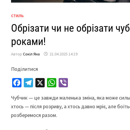
СТИЛЬ
Обрізати чи не обрізати чу
роками!
Автор
Сокіл Яна
21.04.2025 14:19
Поділитися
Fa
Te
X
W
Vi
ce
le
h
b
Чубчик — це завжди маленька зміна, яка може сильн
b
gr
at
er
хтось — після розриву, а хтось давно мріє, але бої
o
a
sA
розберемося разом.
o
m
p
k
p