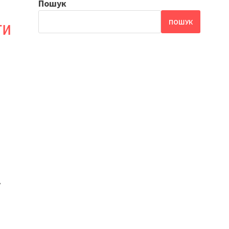
Пошук
ПОШУК
ти
у