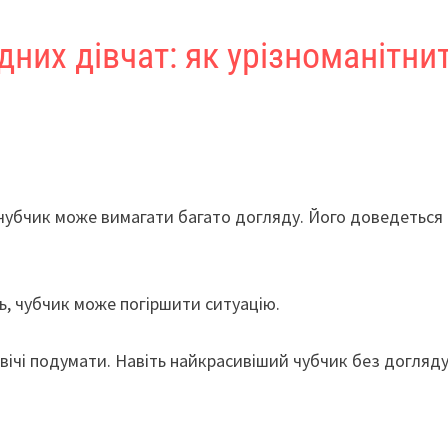
них дівчат: як урізноманітни
 чубчик може вимагати багато догляду. Його доведеться
ь, чубчик може погіршити ситуацію.
ічі подумати. Навіть найкрасивіший чубчик без догляд