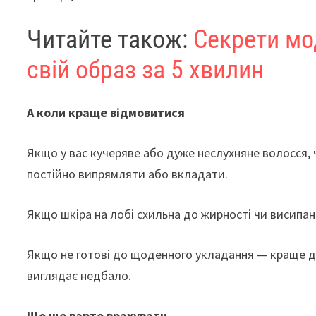
Читайте також:
Секрети мод
свій образ за 5 хвилин
А коли краще відмовитися
Якщо у вас кучеряве або дуже неслухняне волосся,
постійно випрямляти або вкладати.
Якщо шкіра на лобі схильна до жирності чи висипан
Якщо не готові до щоденного укладання — краще дв
виглядає недбало.
Що ще варто врахувати