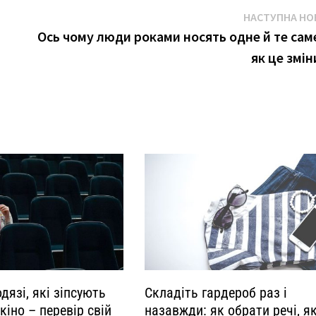
НАСТУПНА НО
Ось чому люди роками носять одне й те саме
як це змін
дязі, які зіпсують
Складіть гардероб раз і
 кіно – перевір свій
назавжди: як обрати речі, як