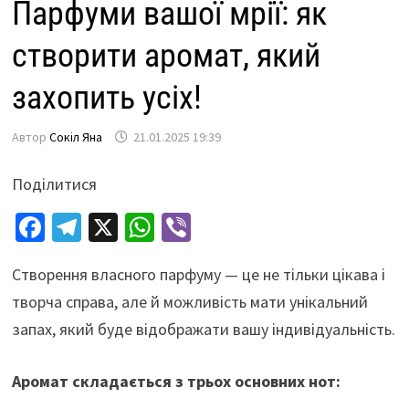
Парфуми вашої мрії: як
створити аромат, який
захопить усіх!
Автор
Сокіл Яна
21.01.2025 19:39
Поділитися
Fa
Te
X
W
Vi
ce
le
h
b
Створення власного парфуму — це не тільки цікава і
b
gr
at
er
творча справа, але й можливість мати унікальний
o
a
sA
запах, який буде відображати вашу індивідуальність.
o
m
p
k
p
Аромат складається з трьох основних нот: