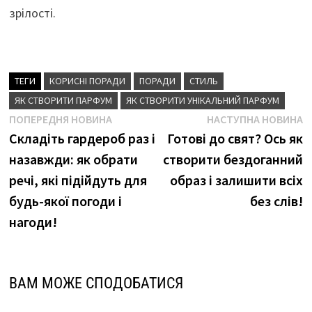
зрілості.
ТЕГИ
КОРИСНІ ПОРАДИ
ПОРАДИ
СТИЛЬ
ЯК СТВОРИТИ ПАРФУМ
ЯК СТВОРИТИ УНІКАЛЬНИЙ ПАРФУМ
Навігація
Попередня
Н
ПОПЕРЕДНЯ НОВИНА
НАСТУПНА НОВИНА
новина
н
Складіть гардероб раз і
Готові до свят? Ось як
записів
назавжди: як обрати
створити бездоганний
речі, які підійдуть для
образ і залишити всіх
будь-якої погоди і
без слів!
нагоди!
ВАМ МОЖЕ СПОДОБАТИСЯ