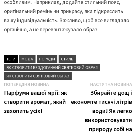
особливим. Наприклад, додайте стильний пояс,
оригінальний ремінь чи прикрасу, яка підкреслить
вашу індивідуальність. Важливо, щоб все виглядало
органічно, а не перевантажувало образ.
ТЕГИ
МОДА
ПОРАДИ
СТИЛЬ
ЯК СТВОРИТИ БЕЗДОГАННИЙ СВЯТКОВИЙ ОБРАЗ
ЯК СТВОРИТИ СВЯТКОВИЙ ОБРАЗ
Навігація
Попередня
Н
ПОПЕРЕДНЯ НОВИНА
НАСТУПНА НОВИНА
новина
н
Парфуми вашої мрії: як
Збирайте дощ і
записів
створити аромат, який
економте тисячі літрів
захопить усіх!
води! Як легко
використовувати
природу собі на