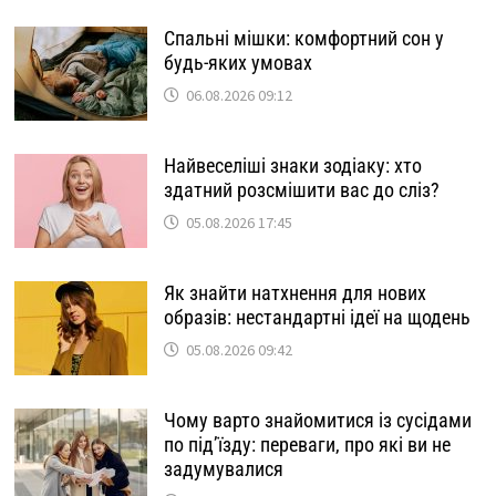
Спальні мішки: комфортний сон у
будь-яких умовах
06.08.2026 09:12
Найвеселіші знаки зодіаку: хто
здатний розсмішити вас до сліз?
05.08.2026 17:45
Як знайти натхнення для нових
образів: нестандартні ідеї на щодень
05.08.2026 09:42
Чому варто знайомитися із сусідами
по під’їзду: переваги, про які ви не
задумувалися