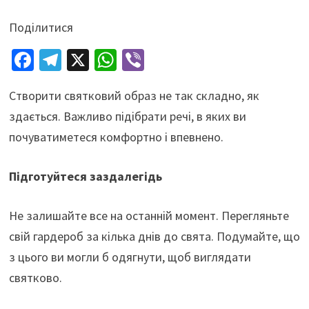
Поділитися
Fa
Te
X
W
Vi
ce
le
h
b
Створити святковий образ не так складно, як
b
gr
at
er
здається. Важливо підібрати речі, в яких ви
o
a
sA
почуватиметеся комфортно і впевнено.
o
m
p
k
p
Підготуйтеся заздалегідь
Не залишайте все на останній момент. Перегляньте
свій гардероб за кілька днів до свята. Подумайте, що
з цього ви могли б одягнути, щоб виглядати
святково.