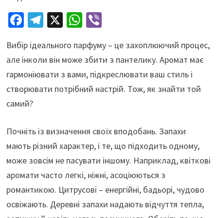
Fa
Te
X
W
Vi
ce
le
h
b
Вибір ідеального парфуму – це захоплюючий процес,
b
gr
at
er
але інколи він може збити з пантелику. Аромат має
o
a
sA
гармоніювати з вами, підкреслювати ваш стиль і
o
m
p
створювати потрібний настрій. Тож, як знайти той
k
p
самий?
Почніть із визначення своїх вподобань. Запахи
мають різний характер, і те, що підходить одному,
може зовсім не пасувати іншому. Наприклад, квіткові
аромати часто легкі, ніжні, асоціюються з
романтикою. Цитрусові – енергійні, бадьорі, чудово
освіжають. Деревні запахи надають відчуття тепла,