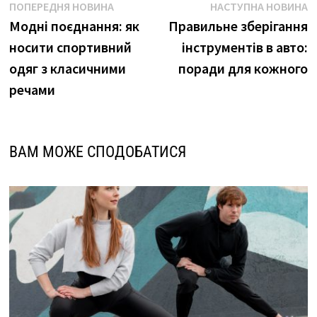
Навігація
Попередня
Н
ПОПЕРЕДНЯ НОВИНА
НАСТУПНА НОВИНА
новина
н
Модні поєднання: як
Правильне зберігання
записів
носити спортивний
інструментів в авто:
одяг з класичними
поради для кожного
речами
ВАМ МОЖЕ СПОДОБАТИСЯ