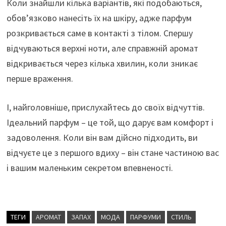
Коли знайшли кілька варіантів, які подобаються,
обов’язково нанесіть їх на шкіру, адже парфум
розкривається саме в контакті з тілом. Спершу
відчуваються верхні ноти, але справжній аромат
відкривається через кілька хвилин, коли зникає
перше враження.
І, найголовніше, прислухайтесь до своїх відчуттів.
Ідеальний парфум – це той, що дарує вам комфорт і
задоволення. Коли він вам дійсно підходить, ви
відчуєте це з першого вдиху – він стане частиною вас
і вашим маленьким секретом впевненості.
ТЕГИ
АРОМАТ
ЗАПАХ
МОДА
ПАРФУМИ
СТИЛЬ