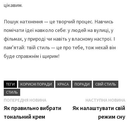
цікавим.
Пошук натхнення — це творчий процес. Навчись
помічати ідеї навколо себе: у людей на вулиці, у
фільмах, у природі чи навіть у власному настрої. І
пам’ятай: твій стиль — це про тебе, тож нехай він
буде справжнім і щирим!
ТЕГИ
КОРИСНІ ПОРАДИ
КРАСА
ПОРАДИ
СВІЙ СТИЛЬ
СТИЛЬ
Навігація
Попередня
Н
ПОПЕРЕДНЯ НОВИНА
НАСТУПНА НОВИНА
новина
н
Як правильно вибрати
Як налаштувати свій
записів
тональний крем
режим сну