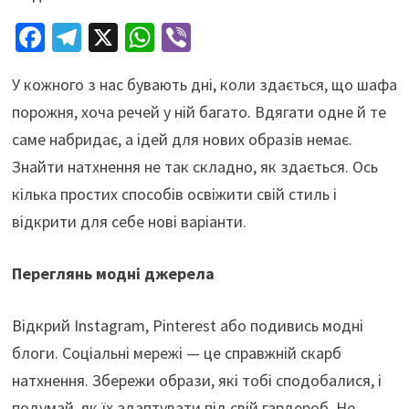
Fa
Te
X
W
Vi
ce
le
h
b
У кожного з нас бувають дні, коли здається, що шафа
b
gr
at
er
порожня, хоча речей у ній багато. Вдягати одне й те
o
a
sA
саме набридає, а ідей для нових образів немає.
o
m
p
Знайти натхнення не так складно, як здається. Ось
k
p
кілька простих способів освіжити свій стиль і
відкрити для себе нові варіанти.
Переглянь модні джерела
Відкрий Instagram, Pinterest або подивись модні
блоги. Соціальні мережі — це справжній скарб
натхнення. Збережи образи, які тобі сподобалися, і
подумай, як їх адаптувати під свій гардероб. Не