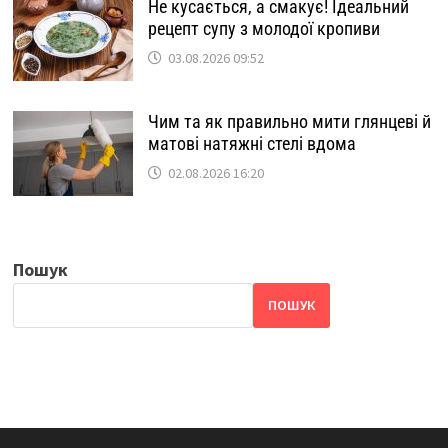
Не кусається, а смакує! Ідеальний
рецепт супу з молодої кропиви
03.08.2026 09:52
Чим та як правильно мити глянцеві й
матові натяжні стелі вдома
02.08.2026 16:20
Пошук
ПОШУК