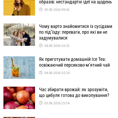
образів: нестандартні ідеї на щодень
05.08.2026 09:42
Чому варто знайомитися із сусідами
по під’їзду: переваги, про які ви не
задумувалися
04.08.2026 16:25
Як приготувати домашній Ice Tea:
освіжаючий персиково-м’ятний чай
04.08.2026 10:24
Час збирати врожай: як зрозуміти,
що цибуля готова до викопування?
03.08.2026 15:54