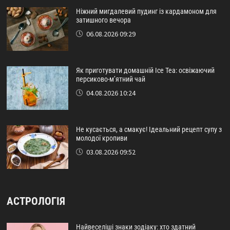
Ніжний мигдалевий пудинг із кардамоном для
затишного вечора
06.08.2026 09:29
Як приготувати домашній Ice Tea: освіжаючий
персиково-м’ятний чай
04.08.2026 10:24
Не кусається, а смакує! Ідеальний рецепт супу з
молодої кропиви
03.08.2026 09:52
АСТРОЛОГІЯ
Найвеселіші знаки зодіаку: хто здатний