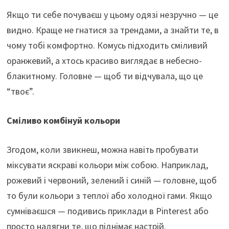
Якщо ти себе почуваєш у цьому одязі незручно — це
видно. Краще не гнатися за трендами, а знайти те, в
чому тобі комфортно. Комусь підходить сміливий
оранжевий, а хтось красиво виглядає в небесно-
блакитному. Головне — щоб ти відчувала, що це
“твоє”.
Сміливо комбінуй кольори
Згодом, коли звикнеш, можна навіть пробувати
міксувати яскраві кольори між собою. Наприклад,
рожевий і червоний, зелений і синій — головне, щоб
то були кольори з теплої або холодної гами. Якщо
сумніваєшся — подивись приклади в Pinterest або
просто надягни те, що піднімає настрій.