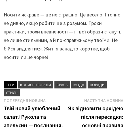
Носити яскраве — це не страшно. Це весело. І точно
не дивно, якщо робити це з розумом. Трохи
практики, трохи впевненості — і твої образи стануть
не лише стильними, а й по-справжньому твоїми. Не
бійся виділятися. Життя занадто коротке, щоб
носити лише чорне!
ТЕГИ
КОРИСНІ ПОРАДИ
КРАСА
МОДА
ПОРАДИ
СТИЛЬ
Навігація
Попередня
Н
ПОПЕРЕДНЯ НОВИНА
НАСТУПНА НОВИНА
новина
н
Твій новий улюблений
Як відновити орхідею
записів
салат! Рукола та
після пересадки:
апельсин — поєднання,
основні правила