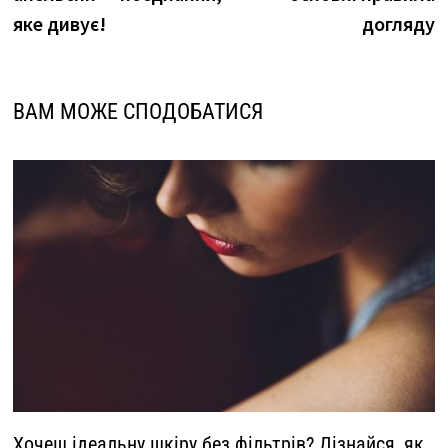
яке дивує!
догляду
ВАМ МОЖЕ СПОДОБАТИСЯ
Хочеш ідеальну шкіру без фільтрів? Дізнайся, як