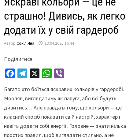
Яскраві кольори — це не
страшно! Дивись, як легко
додати їх у свій гардероб
Автор
Сокіл Яна
13.04.2025 16:44
Поділитися
Fa
Te
X
W
Vi
ce
le
h
b
Багато хто боїться яскравих кольорів у гардеробі.
b
gr
at
er
Мовляв, виглядатиму як папуга, або всі будуть
o
a
sA
дивитись… Але правда в тому, що кольори — це
o
m
p
класний спосіб показати свій настрій, характер і
k
p
навіть додати собі енергії. Головне — знати кілька
простих правил, щоб виглядати стильно, а не