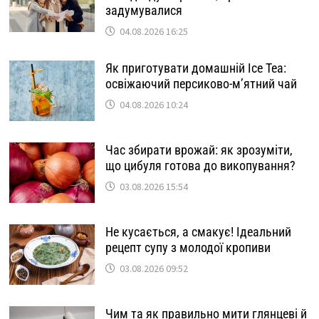
задумувалися
04.08.2026 16:25
Як приготувати домашній Ice Tea:
освіжаючий персиково-м’ятний чай
04.08.2026 10:24
Час збирати врожай: як зрозуміти,
що цибуля готова до викопування?
03.08.2026 15:54
Не кусається, а смакує! Ідеальний
рецепт супу з молодої кропиви
03.08.2026 09:52
Чим та як правильно мити глянцеві й