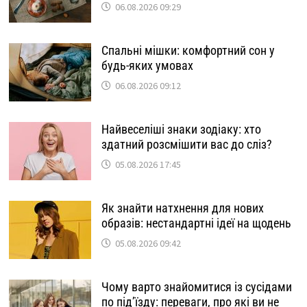
06.08.2026 09:29
Спальні мішки: комфортний сон у
будь-яких умовах
06.08.2026 09:12
Найвеселіші знаки зодіаку: хто
здатний розсмішити вас до сліз?
05.08.2026 17:45
Як знайти натхнення для нових
образів: нестандартні ідеї на щодень
05.08.2026 09:42
Чому варто знайомитися із сусідами
по під’їзду: переваги, про які ви не