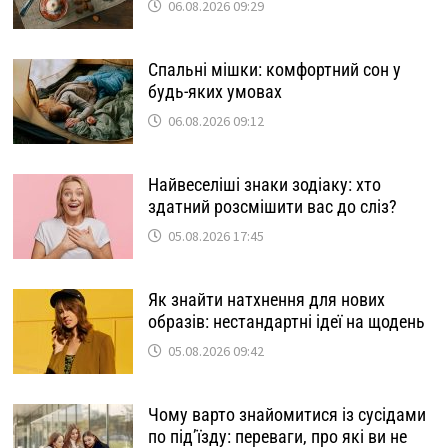
06.08.2026 09:29
Спальні мішки: комфортний сон у
будь-яких умовах
06.08.2026 09:12
Найвеселіші знаки зодіаку: хто
здатний розсмішити вас до сліз?
05.08.2026 17:45
Як знайти натхнення для нових
образів: нестандартні ідеї на щодень
05.08.2026 09:42
Чому варто знайомитися із сусідами
по під’їзду: переваги, про які ви не