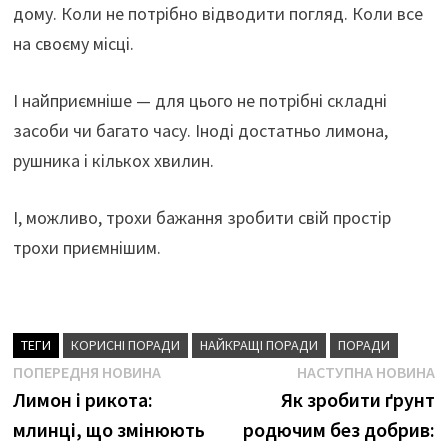
дому. Коли не потрібно відводити погляд. Коли все
на своєму місці.
І найприємніше — для цього не потрібні складні
засоби чи багато часу. Іноді достатньо лимона,
рушника і кількох хвилин.
І, можливо, трохи бажання зробити свій простір
трохи приємнішим.
ТЕГИ
КОРИСНІ ПОРАДИ
НАЙКРАЩІ ПОРАДИ
ПОРАДИ
Навігація
Попередня
Н
ПОПЕРЕДНЯ НОВИНА
НАСТУПНА НОВИНА
новина
н
Лимон і рикота:
Як зробити ґрунт
записів
млинці, що змінюють
родючим без добрив: