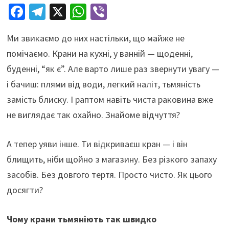
Fa
Te
X
W
Vi
ce
le
h
b
Ми звикаємо до них настільки, що майже не
b
gr
at
er
помічаємо. Крани на кухні, у ванній — щоденні,
o
a
sA
буденні, “як є”. Але варто лише раз звернути увагу —
o
m
p
і бачиш: плями від води, легкий наліт, тьмяність
k
p
замість блиску. І раптом навіть чиста раковина вже
не виглядає так охайно. Знайоме відчуття?
А тепер уяви інше. Ти відкриваєш кран — і він
блищить, ніби щойно з магазину. Без різкого запаху
засобів. Без довгого тертя. Просто чисто. Як цього
досягти?
Чому крани тьмяніють так швидко