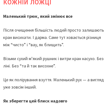
кожній ложці
Маленький трюк, який змінює все
Після очищення більшість людей просто залишають
кран висихати. І дарма. Саме тут ховається різниця
між “чисто” і “вау, як блищить”.
Візьми сухий м’який рушник і витри кран насухо. Без
ліні. Без “та й так висохне”.
Це як полірування взуття. Маленький рух — а вигляд
уже зовсім інший.
Як зберегти цей блиск надовго