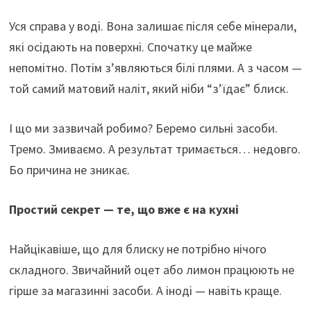
Уся справа у воді. Вона залишає після себе мінерали,
які осідають на поверхні. Спочатку це майже
непомітно. Потім з’являються білі плями. А з часом —
той самий матовий наліт, який ніби “з’їдає” блиск.
І що ми зазвичай робимо? Беремо сильні засоби.
Тремо. Змиваємо. А результат тримається… недовго.
Бо причина не зникає.
Простий секрет — те, що вже є на кухні
Найцікавіше, що для блиску не потрібно нічого
складного. Звичайний оцет або лимон працюють не
гірше за магазинні засоби. А іноді — навіть краще.