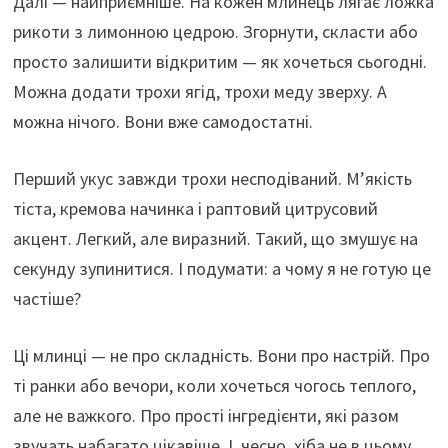
Далі — найприємніше. На кожен млинець лягає ложка
рикоти з лимонною цедрою. Згорнути, скласти або
просто залишити відкритим — як хочеться сьогодні.
Можна додати трохи ягід, трохи меду зверху. А
можна нічого. Вони вже самодостатні.
Перший укус завжди трохи несподіваний. М’якість
тіста, кремова начинка і раптовий цитрусовий
акцент. Легкий, але виразний. Такий, що змушує на
секунду зупинитися. І подумати: а чому я не готую це
частіше?
Ці млинці — не про складність. Вони про настрій. Про
ті ранки або вечори, коли хочеться чогось теплого,
але не важкого. Про прості інгредієнти, які разом
звучать набагато цікавіше. І, чесно, хіба не в цьому