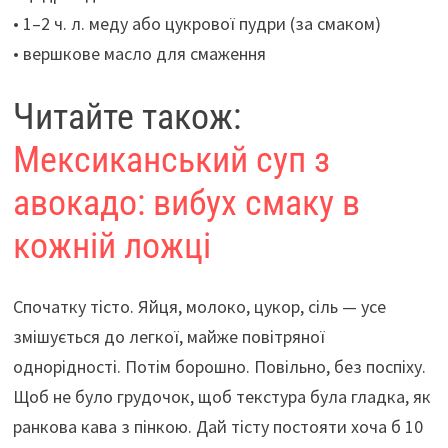
• 1–2 ч. л. меду або цукрової пудри (за смаком)
• вершкове масло для смаження
Читайте також:
Мексиканський суп з
авокадо: вибух смаку в
кожній ложці
Спочатку тісто. Яйця, молоко, цукор, сіль — усе
змішується до легкої, майже повітряної
однорідності. Потім борошно. Повільно, без поспіху.
Щоб не було грудочок, щоб текстура була гладка, як
ранкова кава з пінкою. Дай тісту постояти хоча б 10