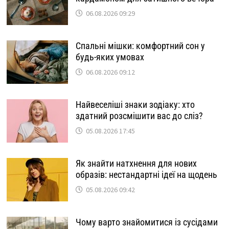
06.08.2026 09:29
Спальні мішки: комфортний сон у
будь-яких умовах
06.08.2026 09:12
Найвеселіші знаки зодіаку: хто
здатний розсмішити вас до сліз?
05.08.2026 17:45
Як знайти натхнення для нових
образів: нестандартні ідеї на щодень
05.08.2026 09:42
Чому варто знайомитися із сусідами