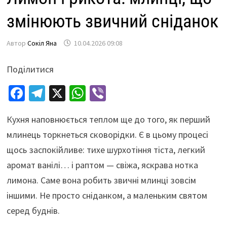
змінюють звичний сніданок
Автор
Сокіл Яна
10.04.2026 09:08
Поділитися
Fa
Te
X
W
Vi
ce
le
h
b
Кухня наповнюється теплом ще до того, як перший
b
gr
at
er
млинець торкнеться сковорідки. Є в цьому процесі
o
a
sA
щось заспокійливе: тихе шурхотіння тіста, легкий
o
m
p
аромат ванілі… і раптом — свіжа, яскрава нотка
k
p
лимона. Саме вона робить звичні млинці зовсім
іншими. Не просто сніданком, а маленьким святом
серед буднів.