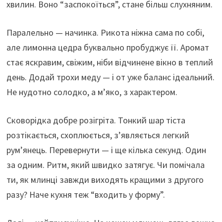
хвилин. Воно “заспокоїться”, стане більш слухняним.
Паралельно — начинка. Рикота ніжна сама по собі,
але лимонна цедра буквально пробуджує її. Аромат
стає яскравим, свіжим, ніби відчинене вікно в теплий
день. Додай трохи меду — і от уже баланс ідеальний.
Не нудотно солодко, а м’яко, з характером.
Сковорідка добре розігріта. Тонкий шар тіста
розтікається, схоплюється, з’являється легкий
рум’янець. Перевернути — і ще кілька секунд. Один
за одним. Ритм, який швидко затягує. Чи помічала
ти, як млинці завжди виходять кращими з другого
разу? Наче кухня теж “входить у форму”.