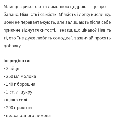
Млинці з рикотою та лимонною цедрою — це про
баланс. Ніжність і свіжість. М’якість і легку кислинку.
Вони не перевантажують, але залишають після себе
приємне відчуття ситості. І знаєш, що цікаво? Навіть
ті, хто “не дуже любить солодке”, зазвичай просять
добавку.
Інгредієнти:
• 2 яйця
• 250 мл молока
• 140 г борошна
• 1 ст. л. цукру
• щіпка солі
• 200 г рикоти
• цедра одного лимона