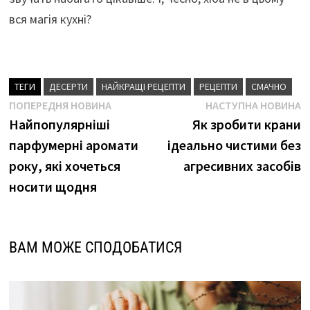
вся магія кухні?
ТЕГИ
ДЕСЕРТИ
НАЙКРАЩІ РЕЦЕПТИ
РЕЦЕПТИ
СМАЧНО
Навігація
Попередня
Н
ПОПЕРЕДНЯ НОВИНА
НАСТУПНА НОВИНА
новина
н
Найпопулярніші
Як зробити крани
записів
парфумерні аромати
ідеально чистими без
року, які хочеться
агресивних засобів
носити щодня
ВАМ МОЖЕ СПОДОБАТИСЯ