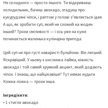
Не складного — просто іншого. Ти відкриваєш
холодильник, бачиш авокадо, згадуєш про
кукурудзяні чіпси, і раптом у голові з’являється ідея.
А що, як зробити суп, який не схожий на жоден
інший? Трохи сміливості — і ось уже на кухні
починається маленька кулінарна пригода.
Цей суп не про густі наваристі бульйони. Він легший.
Яскравіший. У ньому є кислинка лайма, ніжність
авокадо і той самий хрумкий акцент, який додають
чіпси. І знаєш, що найцікавіше? Тут немає нудьги.
Кожна ложка — трохи інша.
Інгредієнти:
• 1 стигле авокадо