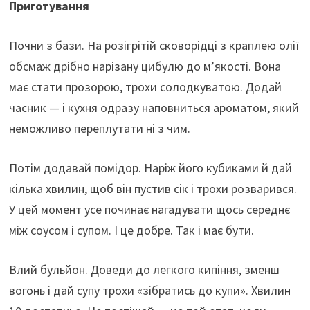
Приготування
Почни з бази. На розігрітій сковорідці з краплею олії
обсмаж дрібно нарізану цибулю до м’якості. Вона
має стати прозорою, трохи солодкуватою. Додай
часник — і кухня одразу наповниться ароматом, який
неможливо переплутати ні з чим.
Потім додавай помідор. Наріж його кубиками й дай
кілька хвилин, щоб він пустив сік і трохи розварився.
У цей момент усе починає нагадувати щось середнє
між соусом і супом. І це добре. Так і має бути.
Влий бульйон. Доведи до легкого кипіння, зменш
вогонь і дай супу трохи «зібратись до купи». Хвилин