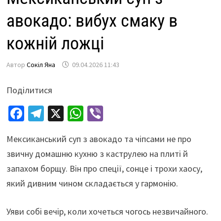
авокадо: вибух смаку в
кожній ложці
Автор
Сокіл Яна
09.04.2026 11:43
Поділитися
Fa
Te
X
W
Vi
ce
le
h
b
Мексиканський суп з авокадо та чіпсами не про
b
gr
at
er
звичну домашню кухню з каструлею на плиті й
o
a
sA
запахом борщу. Він про спеції, сонце і трохи хаосу,
o
m
p
який дивним чином складається у гармонію.
k
p
Уяви собі вечір, коли хочеться чогось незвичайного.