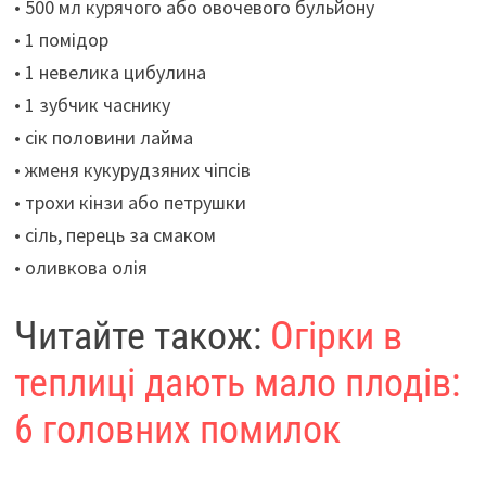
• 500 мл курячого або овочевого бульйону
• 1 помідор
• 1 невелика цибулина
• 1 зубчик часнику
• сік половини лайма
• жменя кукурудзяних чіпсів
• трохи кінзи або петрушки
• сіль, перець за смаком
• оливкова олія
Читайте також:
Огірки в
теплиці дають мало плодів:
6 головних помилок