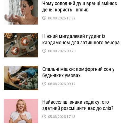
Чому холодний душ вранці змінює
день: користь і вплив
06.08.2026 18:32
Ніжний мигдалевий пудинг із
кардамоном для затишного вечора
06.08.2026 09:29
Спальні мішки: комфортний сон у
будь-яких умовах
06.08.2026 09:12
Найвеселіші знаки зодіаку: хто
здатний розсмішити вас до сліз?
05.08.2026 17:45