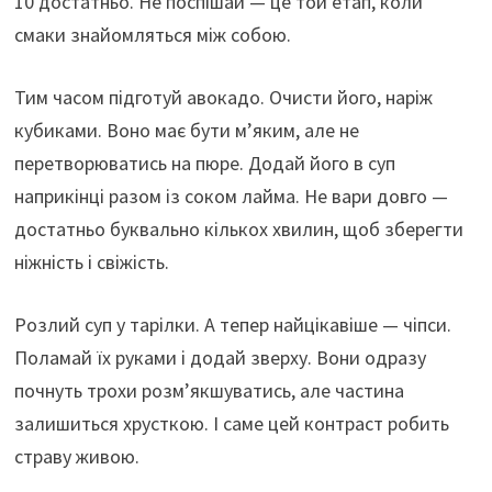
10 достатньо. Не поспішай — це той етап, коли
смаки знайомляться між собою.
Тим часом підготуй авокадо. Очисти його, наріж
кубиками. Воно має бути м’яким, але не
перетворюватись на пюре. Додай його в суп
наприкінці разом із соком лайма. Не вари довго —
достатньо буквально кількох хвилин, щоб зберегти
ніжність і свіжість.
Розлий суп у тарілки. А тепер найцікавіше — чіпси.
Поламай їх руками і додай зверху. Вони одразу
почнуть трохи розм’якшуватись, але частина
залишиться хрусткою. І саме цей контраст робить
страву живою.