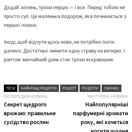
Додай зелень, трохи перцю — і все. Перед тобою не
просто суп. Це маленька подорож, яка починається з
першої ложки.
Іноді, щоб відчути щось нове, не потрібно їхати
далеко. Достатньо змінити одну страву на вечерю. І
раптом звичайний день стає трохи яскравішим.
ТЕГИ
НАЙКРАЩІ РЕЦЕПТИ
РЕЦЕПТ
РЕЦЕПТИ
СМАЧНО
Навігація
Попередня
Н
ПОПЕРЕДНЯ НОВИНА
НАСТУПНА НОВИНА
новина
н
Секрет щедрого
Найпопулярніші
записів
врожаю: правильне
парфумерні аромати
сусідство рослин
року, які хочеться
носити щодня