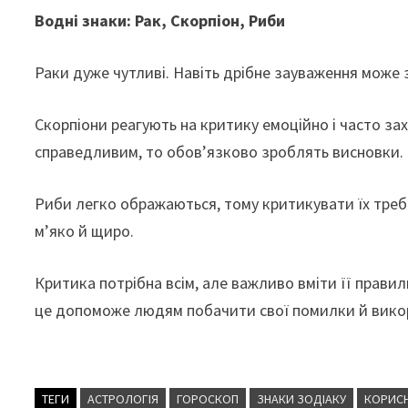
Водні знаки: Рак, Скорпіон, Риби
Раки дуже чутливі. Навіть дрібне зауваження може 
Скорпіони реагують на критику емоційно і часто з
справедливим, то обов’язково зроблять висновки.
Риби легко ображаються, тому критикувати їх треб
м’яко й щиро.
Критика потрібна всім, але важливо вміти її прав
це допоможе людям побачити свої помилки й викор
ТЕГИ
АСТРОЛОГІЯ
ГОРОСКОП
ЗНАКИ ЗОДІАКУ
КОРИСН