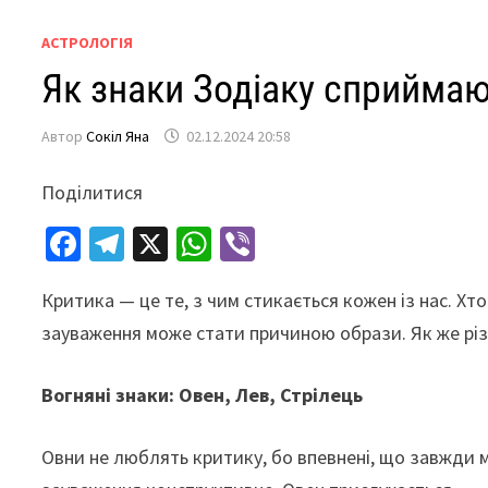
АСТРОЛОГІЯ
Як знаки Зодіаку сприймаю
Автор
Сокіл Яна
02.12.2024 20:58
Поділитися
Fa
Te
X
W
Vi
ce
le
h
b
Критика — це те, з чим стикається кожен із нас. Хто
b
gr
at
er
зауваження може стати причиною образи. Як же різ
o
a
sA
o
m
p
Вогняні знаки: Овен, Лев, Стрілець
k
p
Овни не люблять критику, бо впевнені, що завжди 