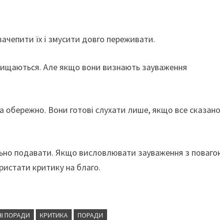
зачепити їх і змусити довго переживати.
ахищаються. Але якщо вони визнають зауваження
а обережно. Вони готові слухати лише, якщо все сказан
ильно подавати. Якщо висловлювати зауваження з поваго
истати критику на благо.
І ПОРАДИ
КРИТИКА
ПОРАДИ