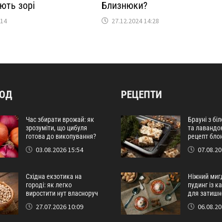
ють зорі
Близнюки?
:14
27.12.2024 14:28
РОД
РЕЦЕПТИ
Час збирати врожай: як
Брауні з бі
зрозуміти, що цибуля
та лавандо
готова до викопування?
рецепт бло
03.08.2026 15:54
07.08.20
Східна екзотика на
Ніжний миг
городі: як легко
пудинг із 
виростити нут власноруч
для затишн
27.07.2026 10:09
06.08.20