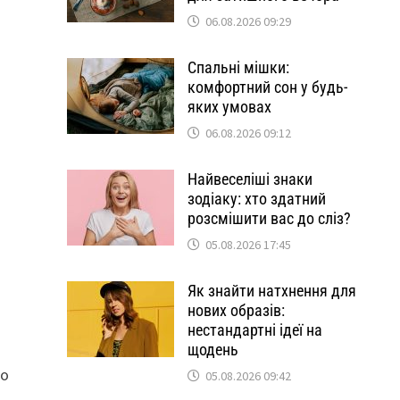
06.08.2026 09:29
Спальні мішки:
комфортний сон у будь-
яких умовах
06.08.2026 09:12
Найвеселіші знаки
зодіаку: хто здатний
розсмішити вас до сліз?
05.08.2026 17:45
Як знайти натхнення для
нових образів:
нестандартні ідеї на
щодень
що
05.08.2026 09:42