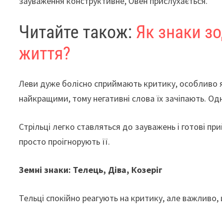
зауваження конструктивне, Овен прислухається.
Читайте також:
Як знаки з
життя?
Леви дуже болісно сприймають критику, особливо я
найкращими, тому негативні слова їх зачіпають. О
Стрільці легко ставляться до зауважень і готові п
просто проігнорують її.
Земні знаки: Телець, Діва, Козеріг
Тельці спокійно реагують на критику, але важливо, 