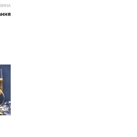
Наступна
ВИНА
новина
ання