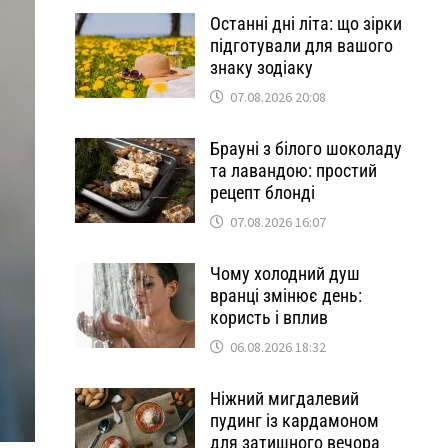
Останні дні літа: що зірки
підготували для вашого
знаку зодіаку
07.08.2026 20:08
Брауні з білого шоколаду
та лавандою: простий
рецепт блонді
07.08.2026 16:07
Чому холодний душ
вранці змінює день:
користь і вплив
06.08.2026 18:32
Ніжний мигдалевий
пудинг із кардамоном
для затишного вечора