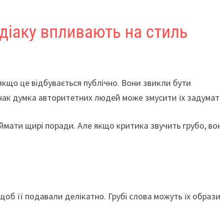
одіаку впливають на стиль
кщо це відбувається публічно. Вони звикли бути
днак думка авторитетних людей може змусити їх задумат
риймати щирі поради. Але якщо критика звучить грубо, во
щоб її подавали делікатно. Грубі слова можуть їх образи