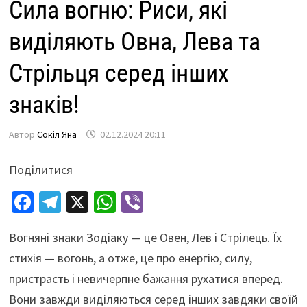
Сила вогню: Риси, які
виділяють Овна, Лева та
Стрільця серед інших
знаків!
Автор
Сокіл Яна
02.12.2024 20:11
Поділитися
Fa
Te
X
W
Vi
ce
le
h
b
Вогняні знаки Зодіаку — це Овен, Лев і Стрілець. Їх
b
gr
at
er
стихія — вогонь, а отже, це про енергію, силу,
o
a
sA
пристрасть і невичерпне бажання рухатися вперед.
o
m
p
Вони завжди виділяються серед інших завдяки своїй