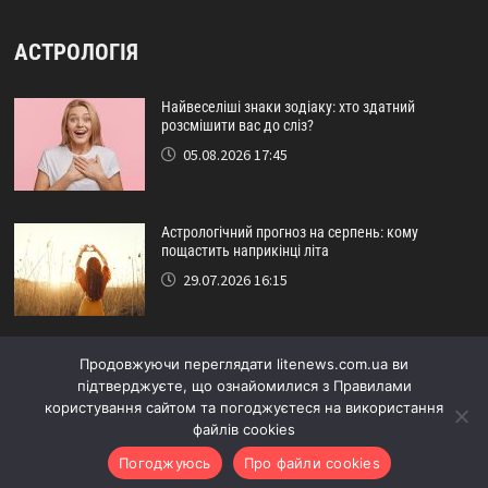
АСТРОЛОГІЯ
Найвеселіші знаки зодіаку: хто здатний
розсмішити вас до сліз?
05.08.2026 17:45
Астрологічний прогноз на серпень: кому
пощастить наприкінці літа
29.07.2026 16:15
Ідеальний друг за знаком зодіаку: хто ніколи не
Продовжуючи переглядати litenews.com.ua ви
підведе?
підтверджуєте, що ознайомилися з Правилами
24.07.2026 17:48
користування сайтом та погоджуєтеся на використання
файлів cookies
Погоджуюсь
Про файли cookies