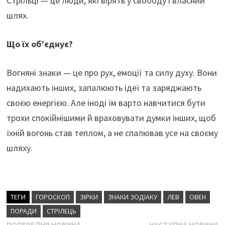
Стрільці — це люди, які вірять у свободу і власний
шлях.
Що їх об’єднує?
Вогняні знаки — це про рух, емоції та силу духу. Вони
надихають інших, запалюють ідеї та заряджають
своєю енергією. Але іноді їм варто навчитися бути
трохи спокійнішими й враховувати думки інших, щоб
їхній вогонь став теплом, а не спалював усе на своєму
шляху.
ТЕГИ
ГОРОСКОП
ЗІРКИ
ЗНАКИ ЗОДІАКУ
ЛЕВ
ОВЕН
ПОРАДИ
СТРІЛЕЦЬ
Попередня
Н
ПОПЕРЕДНЯ НОВИНА
НАСТУПНА НОВИНА