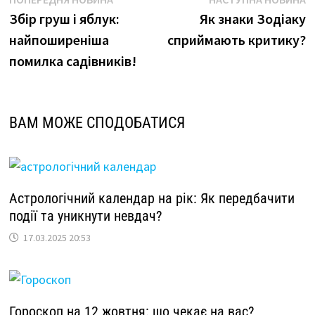
Навігація
новина
н
Збір груш і яблук:
Як знаки Зодіаку
записів
найпоширеніша
сприймають критику?
помилка садівників!
ВАМ МОЖЕ СПОДОБАТИСЯ
Астрологічний календар на рік: Як передбачити
події та уникнути невдач?
17.03.2025 20:53
Гороскоп на 12 жовтня: що чекає на вас?