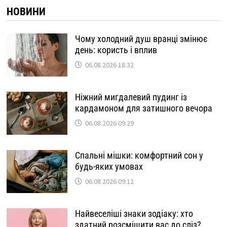
НОВИНИ
Чому холодний душ вранці змінює
день: користь і вплив
06.08.2026 18:32
Ніжний мигдалевий пудинг із
кардамоном для затишного вечора
06.08.2026 09:29
Спальні мішки: комфортний сон у
будь-яких умовах
06.08.2026 09:12
Найвеселіші знаки зодіаку: хто
здатний розсмішити вас до сліз?