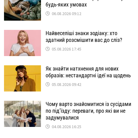
будь-яких умовах
06.08.2026 09:12
Найвеселіші знаки зодіаку: хто
здатний розсмішити вас до сліз?
05.08.2026 17:45
Як знайти натхнення для нових
образів: нестандартні ідеї на щодень
05.08.2026 09:42
Чому варто знайомитися із сусідами
по під’їзду: переваги, про які ви не
задумувалися
04.08.2026 16:25