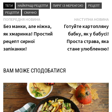
ТЕГИ
НАЙКРАЩІ РЕЦЕПТИ
ПИРІГ ІЗ МЕРЕНГОЮ
РЕЦЕПТ
РЕЦЕПТИ
СМАЧНО
Навігація
Попередня
Н
ПОПЕРЕДНЯ НОВИНА
НАСТУПНА НОВИНА
новина
н
Без манки, але ніжна,
Готуйте картопляну
записів
як хмаринка! Простий
бабку, як у бабусі!
рецепт сирної
Проста страва, яка
запіканки!
стане улюбленою!
ВАМ МОЖЕ СПОДОБАТИСЯ