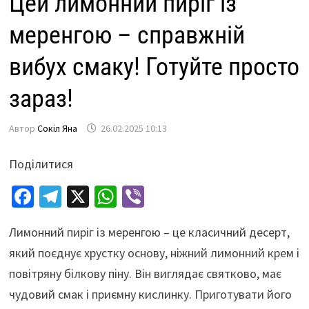
Цей лимонний пиріг із
меренгою – справжній
вибух смаку! Готуйте просто
зараз!
Автор
Сокіл Яна
26.02.2025 10:13
Поділитися
Fa
Te
X
W
Vi
ce
le
h
b
Лимонний пиріг із меренгою – це класичний десерт,
b
gr
at
er
який поєднує хрустку основу, ніжний лимонний крем і
o
a
sA
повітряну білкову піну. Він виглядає святково, має
o
m
p
чудовий смак і приємну кислинку. Приготувати його
k
p