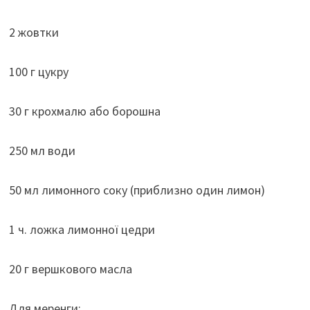
2 жовтки
100 г цукру
30 г крохмалю або борошна
250 мл води
50 мл лимонного соку (приблизно один лимон)
1 ч. ложка лимонної цедри
20 г вершкового масла
Для меренги: