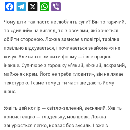
Fa
Te
X
W
Vi
ce
le
h
b
Чому діти так часто не люблять супи? Він то гарячий,
b
gr
at
er
то «дивний» на вигляд, то з овочами, які хочеться
o
a
sA
обійти стороною. Ложка зависає в повітрі, тарілка
o
m
p
повільно відсувається, і починається знайоме «я не
k
p
хочу». Але варто змінити форму — і все працює
інакше. Суп-пюре з горошку м’який, ніжний, яскравий,
майже як крем. Його не треба «ловити», він не лякає
текстурою. І саме тому діти частіше дають йому
шанс.
Уявіть цей колір — світло-зелений, весняний. Уявіть
консистенцію — гладеньку, мов шовк. Ложка
занурюється легко, ковзає без зусиль. І вже з