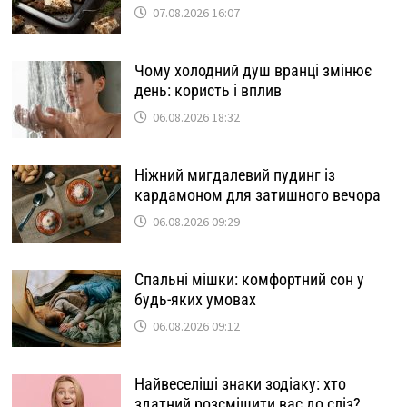
07.08.2026 16:07
Чому холодний душ вранці змінює
день: користь і вплив
06.08.2026 18:32
Ніжний мигдалевий пудинг із
кардамоном для затишного вечора
06.08.2026 09:29
Спальні мішки: комфортний сон у
будь-яких умовах
06.08.2026 09:12
Найвеселіші знаки зодіаку: хто
здатний розсмішити вас до сліз?