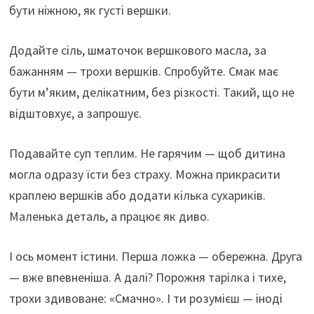
бути ніжною, як густі вершки.
Додайте сіль, шматочок вершкового масла, за
бажанням — трохи вершків. Спробуйте. Смак має
бути м’яким, делікатним, без різкості. Такий, що не
відштовхує, а запрошує.
Подавайте суп теплим. Не гарячим — щоб дитина
могла одразу їсти без страху. Можна прикрасити
краплею вершків або додати кілька сухариків.
Маленька деталь, а працює як диво.
І ось момент істини. Перша ложка — обережна. Друга
— вже впевненіша. А далі? Порожня тарілка і тихе,
трохи здивоване: «Смачно». І ти розумієш — іноді