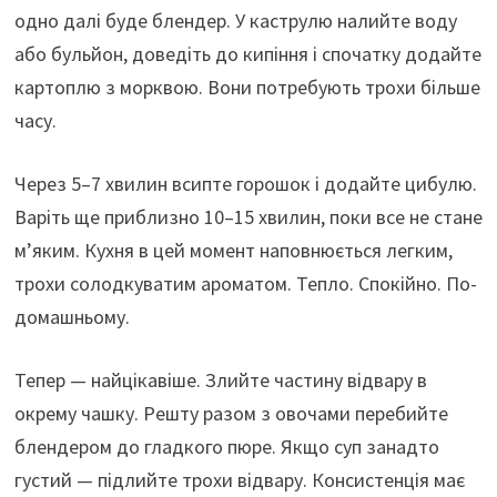
одно далі буде блендер. У каструлю налийте воду
або бульйон, доведіть до кипіння і спочатку додайте
картоплю з морквою. Вони потребують трохи більше
часу.
Через 5–7 хвилин всипте горошок і додайте цибулю.
Варіть ще приблизно 10–15 хвилин, поки все не стане
м’яким. Кухня в цей момент наповнюється легким,
трохи солодкуватим ароматом. Тепло. Спокійно. По-
домашньому.
Тепер — найцікавіше. Злийте частину відвару в
окрему чашку. Решту разом з овочами перебийте
блендером до гладкого пюре. Якщо суп занадто
густий — підлийте трохи відвару. Консистенція має