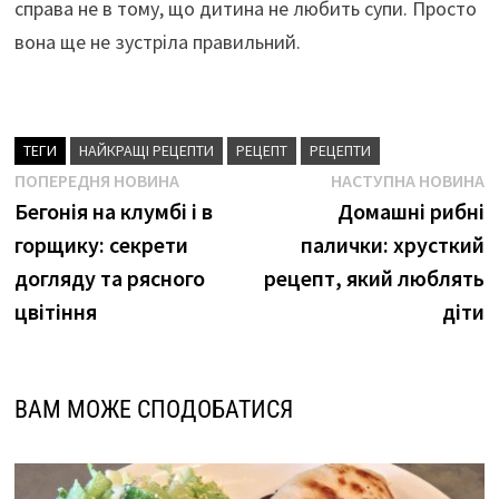
справа не в тому, що дитина не любить супи. Просто
вона ще не зустріла правильний.
ТЕГИ
НАЙКРАЩІ РЕЦЕПТИ
РЕЦЕПТ
РЕЦЕПТИ
Навігація
Попередня
Н
ПОПЕРЕДНЯ НОВИНА
НАСТУПНА НОВИНА
новина
н
Бегонія на клумбі і в
Домашні рибні
записів
горщику: секрети
палички: хрусткий
догляду та рясного
рецепт, який люблять
цвітіння
діти
ВАМ МОЖЕ СПОДОБАТИСЯ