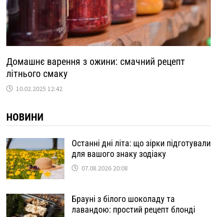
Домашнє варення з ожини: смачний рецепт
літнього смаку
10.02.2025 12:42
НОВИНИ
Останні дні літа: що зірки підготували
для вашого знаку зодіаку
07.08.2026 20:08
Брауні з білого шоколаду та
лавандою: простий рецепт блонді