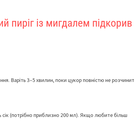
ий пиріг із мигдалем підкорив
іння. Варіть 3–5 хвилин, поки цукор повністю не розчинит
ь сік (потрібно приблизно 200 мл). Якщо любите більш