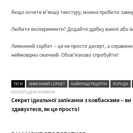
Якщо хочете м’якшу текстуру, можна пробити замо
Любите експерименти? Додайте дрібку ванілі або ім
Лимонний сорбет – це не просто десерт, а справжнє 
неймовірно смачний. Обов’язково спробуйте!
ТЕГИ
ЛИМОННИЙ СОРБЕТ
НАЙКРАЩІ РЕЦЕПТИ
ПОРАДИ
Навігація
Попередня
ПОПЕРЕДНЯ НОВИНА
новина
Секрет ідеальної запіканки з ковбасками – ви
записів
здивуєтеся, як це просто!