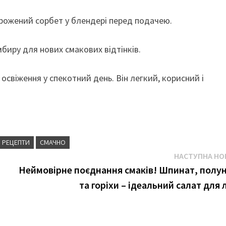
рожений сорбет у блендері перед подачею.
биру для нових смакових відтінків.
освіження у спекотний день. Він легкий, корисний і
РЕЦЕПТИ
СМАЧНО
НАСТУПНА НО
Неймовірне поєднання смаків! Шпинат, полу
та горіхи – ідеальний салат для л