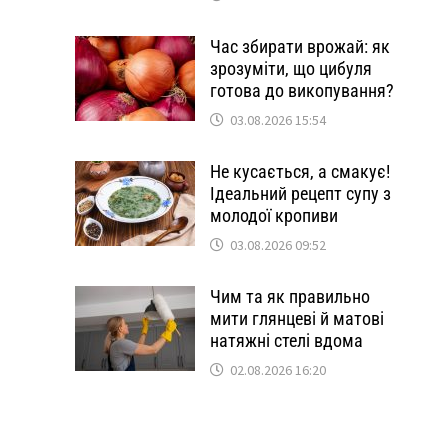
Час збирати врожай: як
зрозуміти, що цибуля
готова до викопування?
03.08.2026 15:54
Не кусається, а смакує!
Ідеальний рецепт супу з
молодої кропиви
03.08.2026 09:52
Чим та як правильно
мити глянцеві й матові
натяжні стелі вдома
02.08.2026 16:20