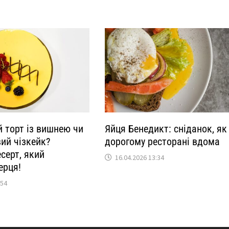
 торт із вишнею чи
Яйця Бенедикт: сніданок, як
ий чізкейк?
дорогому ресторані вдома
серт, який
16.04.2026 13:34
ерця!
:54