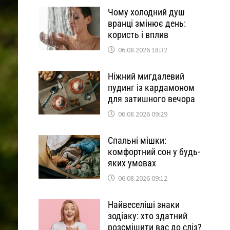
Чому холодний душ
вранці змінює день:
користь і вплив
06.08.2026 18:32
Ніжний мигдалевий
пудинг із кардамоном
для затишного вечора
06.08.2026 09:29
Спальні мішки:
комфортний сон у будь-
яких умовах
06.08.2026 09:12
Найвеселіші знаки
зодіаку: хто здатний
розсмішити вас до сліз?