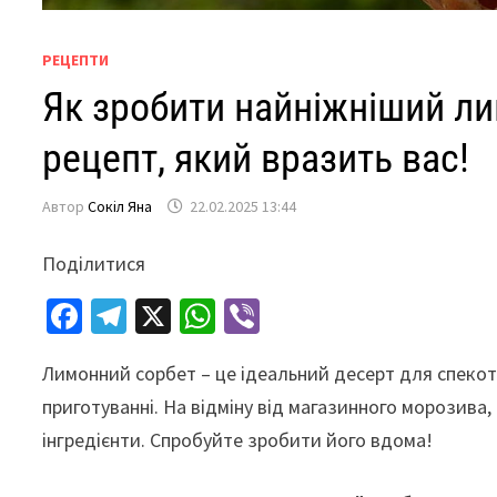
РЕЦЕПТИ
Як зробити найніжніший л
рецепт, який вразить вас!
Автор
Сокіл Яна
22.02.2025 13:44
Поділитися
Fa
Te
X
W
Vi
ce
le
h
b
Лимонний сорбет – це ідеальний десерт для спекотн
b
gr
at
er
приготуванні. На відміну від магазинного морозива,
o
a
sA
інгредієнти. Спробуйте зробити його вдома!
o
m
p
k
p