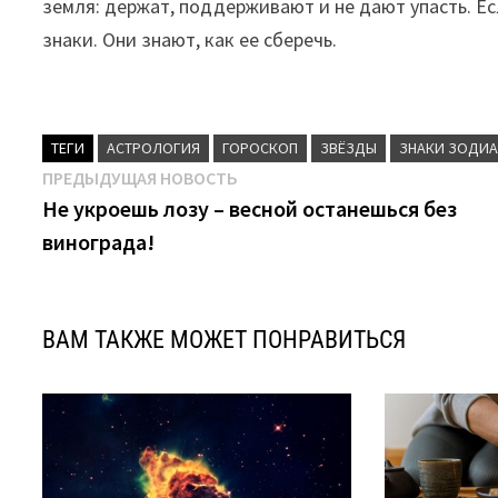
земля: держат, поддерживают и не дают упасть. Ес
знаки. Они знают, как ее сберечь.
ТЕГИ
АСТРОЛОГИЯ
ГОРОСКОП
ЗВЁЗДЫ
ЗНАКИ ЗОДИ
Навигация
Предыдущая
ПРЕДЫДУЩАЯ НОВОСТЬ
новость:
Не укроешь лозу – весной останешься без
по
винограда!
записям
ВАМ ТАКЖЕ МОЖЕТ ПОНРАВИТЬСЯ