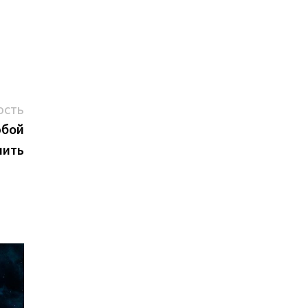
е
Следующая
ОСТЬ
новость:
юбой
нить