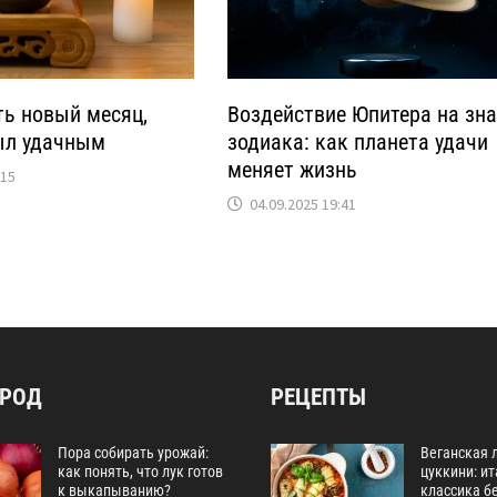
ть новый месяц,
Воздействие Юпитера на зн
ыл удачным
зодиака: как планета удачи
меняет жизнь
:15
04.09.2025 19:41
ОРОД
РЕЦЕПТЫ
Пора собирать урожай:
Веганская 
как понять, что лук готов
цуккини: и
к выкапыванию?
классика бе