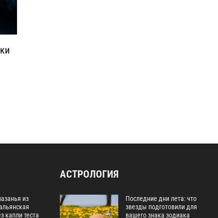
аки
АСТРОЛОГИЯ
лазанья из
Последние дни лета: что
тальянская
звезды подготовили для
з капли теста
вашего знака зодиака