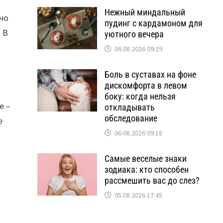
Нежный миндальный
 но
пудинг с кардамоном для
 В
уютного вечера
06.08.2026 09:29
Боль в суставах на фоне
дискомфорта в левом
боку: когда нельзя
е –
откладывать
обследование
е
06.08.2026 09:18
Самые веселые знаки
зодиака: кто способен
рассмешить вас до слез?
05.08.2026 17:45