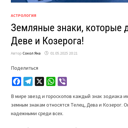
АСТРОЛОГИЯ
Земляные знаки, которые д
Деве и Козерога!
Автор
Сокол Яна
01.05.2025 20:21
Поделиться
Fa
Te
X
W
Vi
ce
le
h
b
В мире звезд и гороскопов каждый знак зодиака име
b
gr
at
er
земным знакам относятся Телец, Дева и Козерог. 
o
a
sA
надежными среди всех.
o
m
p
k
p