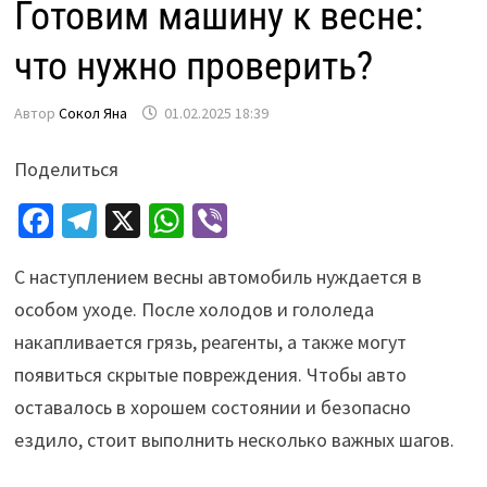
Готовим машину к весне:
что нужно проверить?
Автор
Сокол Яна
01.02.2025 18:39
Поделиться
Fa
Te
X
W
Vi
ce
le
h
b
С наступлением весны автомобиль нуждается в
b
gr
at
er
особом уходе. После холодов и гололеда
o
a
sA
накапливается грязь, реагенты, а также могут
o
m
p
появиться скрытые повреждения. Чтобы авто
k
p
оставалось в хорошем состоянии и безопасно
ездило, стоит выполнить несколько важных шагов.