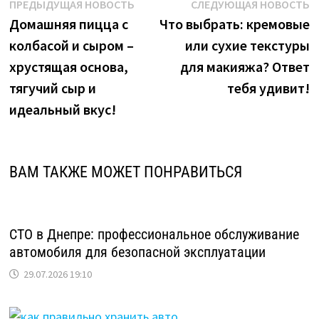
Навигация
Предыдущая
С
ПРЕДЫДУЩАЯ НОВОСТЬ
СЛЕДУЮЩАЯ НОВОСТЬ
новость:
н
Домашняя пицца с
Что выбрать: кремовые
по
колбасой и сыром –
или сухие текстуры
записям
хрустящая основа,
для макияжа? Ответ
тягучий сыр и
тебя удивит!
идеальный вкус!
ВАМ ТАКЖЕ МОЖЕТ ПОНРАВИТЬСЯ
СТО в Днепре: профессиональное обслуживание
автомобиля для безопасной эксплуатации
29.07.2026 19:10