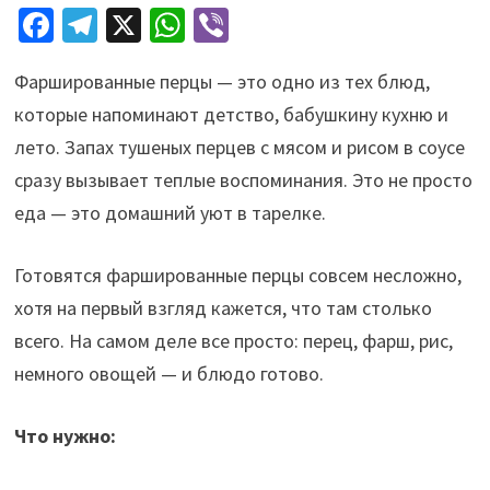
Fa
Te
X
W
Vi
ce
le
h
b
Фаршированные перцы — это одно из тех блюд,
b
gr
at
er
которые напоминают детство, бабушкину кухню и
o
a
sA
лето. Запах тушеных перцев с мясом и рисом в соусе
o
m
p
сразу вызывает теплые воспоминания. Это не просто
k
p
еда — это домашний уют в тарелке.
Готовятся фаршированные перцы совсем несложно,
хотя на первый взгляд кажется, что там столько
всего. На самом деле все просто: перец, фарш, рис,
немного овощей — и блюдо готово.
Что нужно: