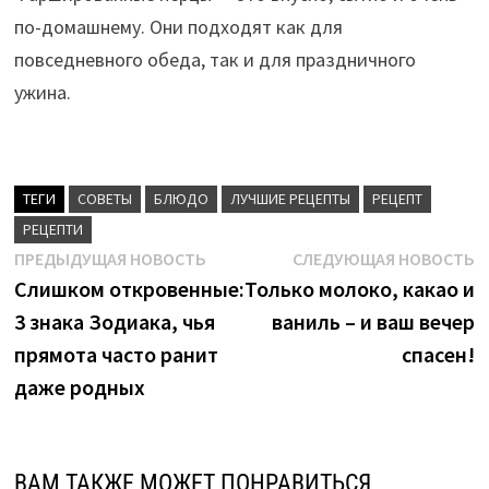
по-домашнему. Они подходят как для
повседневного обеда, так и для праздничного
ужина.
ТЕГИ
CОВЕТЫ
БЛЮДО
ЛУЧШИЕ РЕЦЕПТЫ
РЕЦЕПТ
РЕЦЕПТИ
Навигация
Предыдущая
С
ПРЕДЫДУЩАЯ НОВОСТЬ
СЛЕДУЮЩАЯ НОВОСТЬ
новость:
н
Слишком откровенные:
Только молоко, какао и
по
3 знака Зодиака, чья
ваниль – и ваш вечер
записям
прямота часто ранит
спасен!
даже родных
ВАМ ТАКЖЕ МОЖЕТ ПОНРАВИТЬСЯ