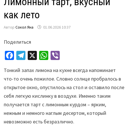
Лимонный тарт, вкусный
как лето
Автор
Сокол Яна
01.06.2026 10:37
Поделиться
Fa
Te
X
W
Vi
ce
le
h
b
Тонкий запах лимона на кухне всегда напоминает
b
gr
at
er
что-то очень пожилое. Словно солнце пробралось в
o
a
sA
открытое окно, опустилось на стол и оставило после
o
m
p
себя легкую кислинку в воздухе. Именно таким
k
p
получается тарт с лимонным курдом – ярким,
нежным и немного наглым десертом, который
невозможно есть безразлично.