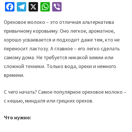
Fa
Te
X
W
Vi
ce
le
h
b
Ореховое молоко – это отличная альтернатива
b
gr
at
er
привычному коровьему. Оно легкое, ароматное,
o
a
sA
хорошо усваивается и подходит даже тем, кто не
o
m
p
переносит лактозу. А главное – его легко сделать
k
p
самому дома. Не требуется никакой химии или
сложной техники. Только вода, орехи и немного
времени.
С чего начать? Самое популярное ореховое молоко –
с кешью, миндаля или грецких орехов.
Что нужно: