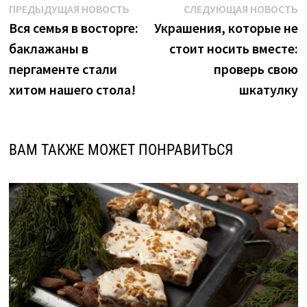
Навигация
Предыдущая
С
ПРЕДЫДУЩАЯ НОВОСТЬ
СЛЕДУЮЩАЯ НОВОСТЬ
новость:
н
Вся семья в восторге:
Украшения, которые не
по
баклажаны в
стоит носить вместе:
записям
пергаменте стали
проверь свою
хитом нашего стола!
шкатулку
ВАМ ТАКЖЕ МОЖЕТ ПОНРАВИТЬСЯ