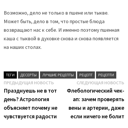
Возможно, дело не только в пшене или тыкве.
Может быть, дело в том, что простые блюда
возвращают нас к себе. И именно поэтому пшенная
каша с тыквой в духовке снова и снова появляется
на наших столах.
ТЕГИ
ДЕСЕРТЫ
ЛУЧШИЕ РЕЦЕПТЫ
РЕЦЕПТ
РЕЦЕПТИ
Навигация
Предыдущая
С
ПРЕДЫДУЩАЯ НОВОСТЬ
СЛЕДУЮЩАЯ НОВОСТЬ
новость:
н
Празднуешь не в тот
Флебологический чек-
по
день? Астрология
ап: зачем проверять
записям
объясняет почему не
вены и артерии, даже
чувствуется радости
если ничего не болит