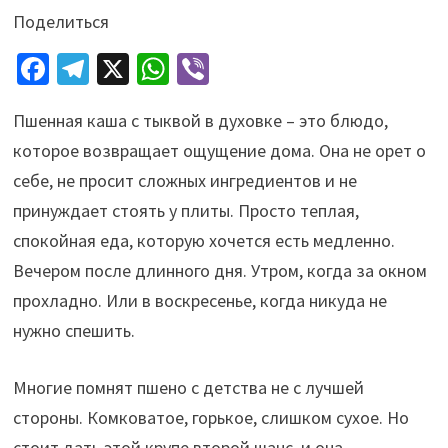
Поделиться
Fa
Te
X
W
Vi
ce
le
h
b
Пшенная каша с тыквой в духовке – это блюдо,
b
gr
at
er
которое возвращает ощущение дома. Она не орет о
o
a
sA
себе, не просит сложных ингредиентов и не
o
m
p
принуждает стоять у плиты. Просто теплая,
k
p
спокойная еда, которую хочется есть медленно.
Вечером после длинного дня. Утром, когда за окном
прохладно. Или в воскресенье, когда никуда не
нужно спешить.
Многие помнят пшено с детства не с лучшей
стороны. Комковатое, горькое, слишком сухое. Но
стоит дать этой крупе второй шанс, и она