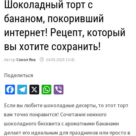
Шоколадный торт с
бананом, покоривший
интернет! Рецепт, который
вы хотите сохранить!
Автор
Сокол Яна
24.03.2025 13:41
Поделиться
Fa
Te
X
W
Vi
ce
le
h
b
Если вы любите шоколадные десерты, то этот торт
b
gr
at
er
вам точно понравится! Сочетание нежного
o
a
sA
шоколадного бисквита с ароматными бананами
o
m
p
делает его идеальным для праздников или просто в