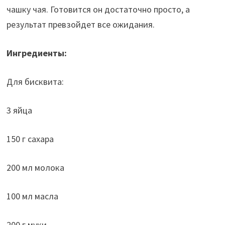
k
p
чашку чая. Готовится он достаточно просто, а
результат превзойдет все ожидания.
Ингредиенты:
Для бисквита:
3 яйца
150 г сахара
200 мл молока
100 мл масла
200 г муки