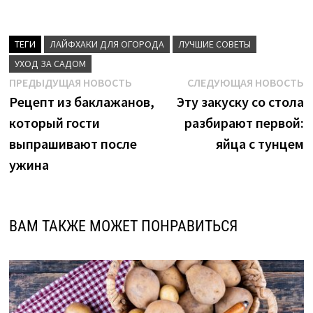
ТЕГИ
ЛАЙФХАКИ ДЛЯ ОГОРОДА
ЛУЧШИЕ СОВЕТЫ
УХОД ЗА САДОМ
Навигация
Предыдущая
С
ПРЕДЫДУЩАЯ НОВОСТЬ
СЛЕДУЮЩАЯ НОВОСТЬ
новость:
н
Рецепт из баклажанов,
Эту закуску со стола
по
который гости
разбирают первой:
записям
выпрашивают после
яйца с тунцем
ужина
ВАМ ТАКЖЕ МОЖЕТ ПОНРАВИТЬСЯ