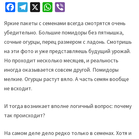
Fa
Te
X
W
Vi
ce
le
h
b
Яркие пакеты с семенами всегда смотрятся очень
b
gr
at
er
убедительно. Большие помидоры без пятнышка,
o
a
sA
сочные огурцы, перец размером с ладонь. Смотришь
o
m
p
на эти фото и уже представляешь будущий урожай.
k
p
Но проходит несколько месяцев, и реальность
иногда оказывается совсем другой. Помидоры
мелкие. Огурцы растут вяло. А часть семян вообще
не всходит.
И тогда возникает вполне логичный вопрос: почему
так происходит?
На самом деле дело редко только в семенах. Хотя и