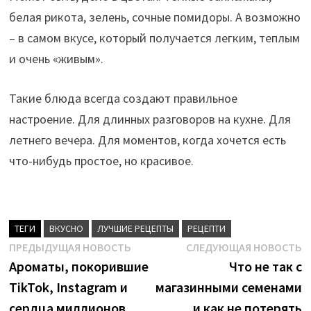
белая рикота, зелень, сочные помидоры. А возможно
– в самом вкусе, который получается легким, теплым
и очень «живым».
Такие блюда всегда создают правильное
настроение. Для длинных разговоров на кухне. Для
летнего вечера. Для моментов, когда хочется есть
что-нибудь простое, но красивое.
ТЕГИ
ВКУСНО
ЛУЧШИЕ РЕЦЕПТЫ
РЕЦЕПТИ
Навигация
Предыдущая
С
ПРЕДЫДУЩАЯ НОВОСТЬ
СЛЕДУЮЩАЯ НОВОСТЬ
новость:
н
Ароматы, покорившие
Что не так с
по
TikTok, Instagram и
магазинными семенами
записям
сердца миллионов
и как не потерять