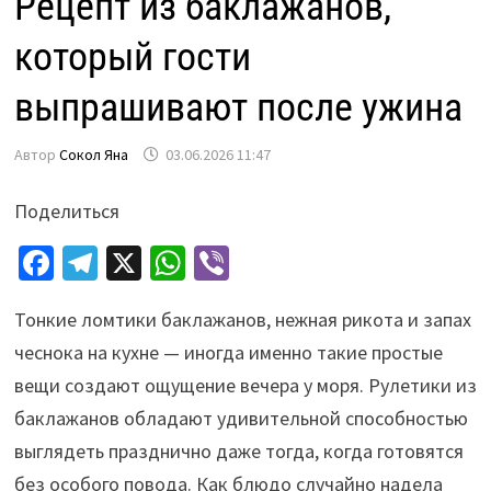
Рецепт из баклажанов,
который гости
выпрашивают после ужина
Автор
Сокол Яна
03.06.2026 11:47
Поделиться
Fa
Te
X
W
Vi
ce
le
h
b
Тонкие ломтики баклажанов, нежная рикота и запах
b
gr
at
er
чеснока на кухне — иногда именно такие простые
o
a
sA
вещи создают ощущение вечера у моря. Рулетики из
o
m
p
баклажанов обладают удивительной способностью
k
p
выглядеть празднично даже тогда, когда готовятся
без особого повода. Как блюдо случайно надела