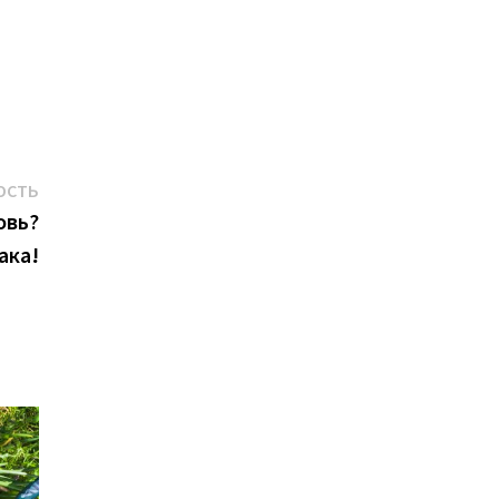
Следующая
ОСТЬ
новость:
овь?
ака!