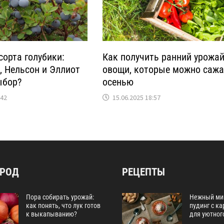
орта голубики:
Как получить ранний урожай
, Нельсон и Эллиот
овощи, которые можно сажа
ыбор?
осенью
:42
15.06.2025 18:57
ОРОД
РЕЦЕПТЫ
Пора собирать урожай:
Нежный ми
как понять, что лук готов
пудинг с к
к выкапыванию?
для уютног