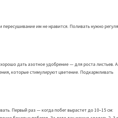
 пересушивание им не нравится. Поливать нужно регуля
хорошо дать азотное удобрение — для роста листьев. А
ения, которые стимулируют цветение. Подкармливать
ать. Первый раз — когда побег вырастет до 10–15 см:
ение боковых побегов. За лето так можно сделать 2–3 