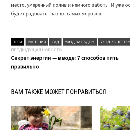
место, умеренный полив и немного заботы. И уже о
будет радовать глаз до самых морозов.
ТЕГИ
РАСТЕНИЯ
САД
УХОД ЗА САДОМ
УХОД ЗА ЦВЕТА
Навигация
Предыдущая
ПРЕДЫДУЩАЯ НОВОСТЬ
новость:
Секрет энергии — в воде: 7 способов пить
по
правильно
записям
ВАМ ТАКЖЕ МОЖЕТ ПОНРАВИТЬСЯ