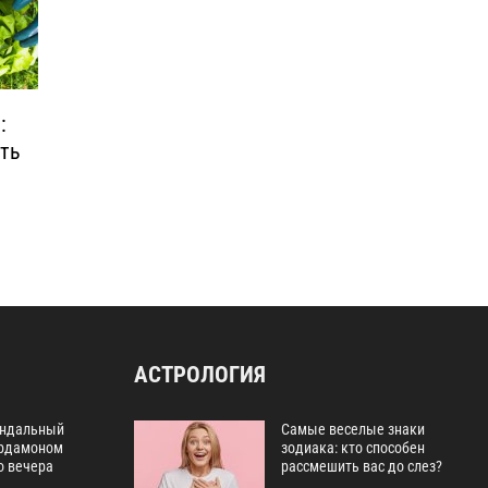
:
ть
АСТРОЛОГИЯ
ндальный
Самые веселые знаки
ардамоном
зодиака: кто способен
о вечера
рассмешить вас до слез?