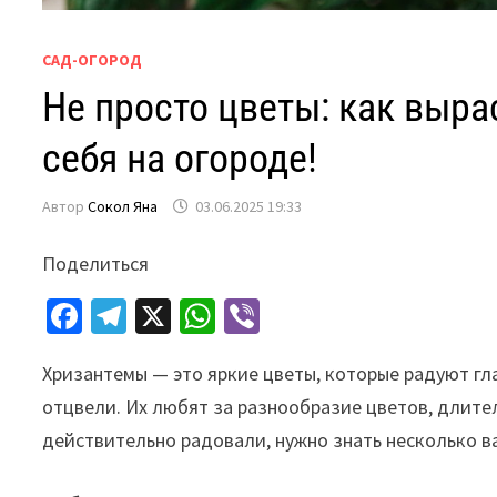
САД-ОГОРОД
Не просто цветы: как выр
себя на огороде!
Автор
Сокол Яна
03.06.2025 19:33
Поделиться
Fa
Te
X
W
Vi
ce
le
h
b
Хризантемы — это яркие цветы, которые радуют гла
b
gr
at
er
отцвели. Их любят за разнообразие цветов, длите
o
a
sA
действительно радовали, нужно знать несколько в
o
m
p
k
p