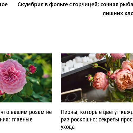
ное
Скумбрия в фольге с горчицей: сочная рыба
лишних хл
 что вашим розам не
Пионы, которые цветут каж
ния: главные
раз роскошно: секреты прос
ухода