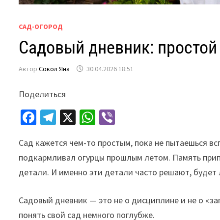
САД-ОГОРОД
Садовый дневник: простой
Автор
Сокол Яна
30.04.2026 18:51
Поделиться
Fa
Te
X
W
Vi
ce
le
h
b
Сад кажется чем-то простым, пока не пытаешься в
b
gr
at
er
подкармливал огурцы прошлым летом. Память прип
o
a
sA
детали. И именно эти детали часто решают, будет
o
m
p
k
p
Садовый дневник — это не о дисциплине и не о «за
понять свой сад немного поглубже.