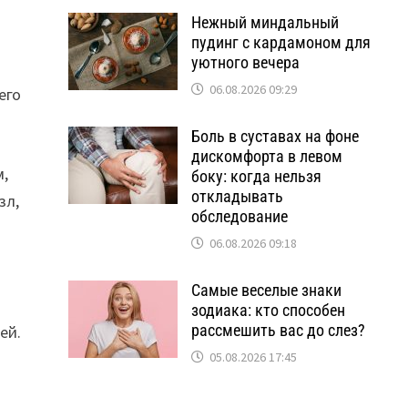
Нежный миндальный
пудинг с кардамоном для
уютного вечера
06.08.2026 09:29
его
Боль в суставах на фоне
дискомфорта в левом
м,
боку: когда нельзя
откладывать
зл,
обследование
06.08.2026 09:18
Самые веселые знаки
зодиака: кто способен
рассмешить вас до слез?
ей.
05.08.2026 17:45