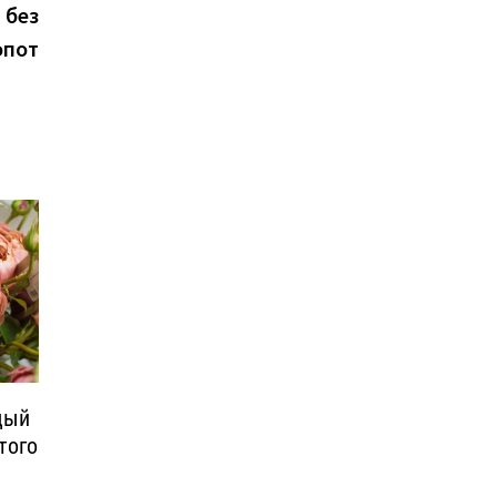
новость:
 без
опот
дый
того