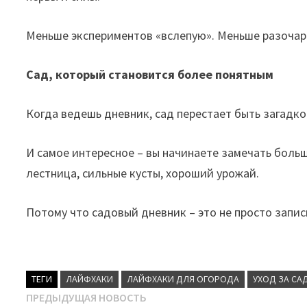
Меньше экспериментов «вслепую». Меньше разочар
Сад, который становится более понятным
Когда ведешь дневник, сад перестает быть загадк
И самое интересное – вы начинаете замечать больш
лестница, сильные кусты, хороший урожай.
Потому что садовый дневник – это не просто запис
ТЕГИ
ЛАЙФХАКИ
ЛАЙФХАКИ ДЛЯ ОГОРОДА
УХОД ЗА СА
Навигация
Предыдущая
ПРЕДЫДУЩАЯ НОВОСТЬ