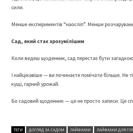
сили.
Менше експериментів “наосліп”. Менше розчарувань
Сад, який стає зрозумілішим
Коли ведеш щоденник, сад перестає бути загадкою
І найцікавіше — ви починаєте помічати більше. Не т
кущі, гарний урожай.
Бо садовий щоденник — це не просто записи. Це сп
ТЕГИ
ДОГЛЯД ЗА САДОМ
ЛАЙФХАКИ
ЛАЙФХАКИ ДЛЯ ГО