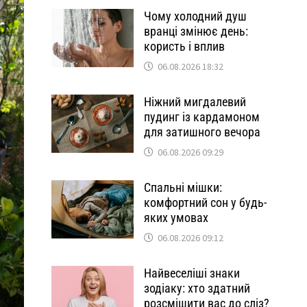
Чому холодний душ
вранці змінює день:
користь і вплив
06.08.2026 18:32
Ніжний мигдалевий
пудинг із кардамоном
для затишного вечора
06.08.2026 09:29
Спальні мішки:
комфортний сон у будь-
яких умовах
06.08.2026 09:12
Найвеселіші знаки
зодіаку: хто здатний
розсмішити вас до сліз?