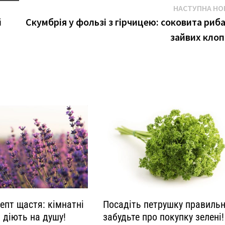
НАСТУПНА НО
й
Скумбрія у фользі з гірчицею: соковита риба
зайвих клоп
епт щастя: кімнатні
Посадіть петрушку правильн
і діють на душу!
забудьте про покупку зелені!