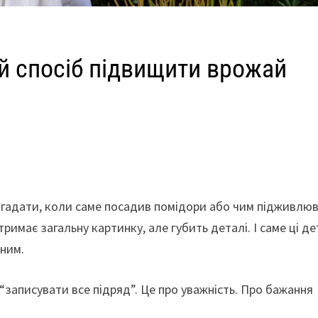
й спосіб підвищити врожай
згадати, коли саме посадив помідори або чим підживлю
тримає загальну картинку, але губить деталі. І саме ці де
мним.
“записувати все підряд”. Це про уважність. Про бажання