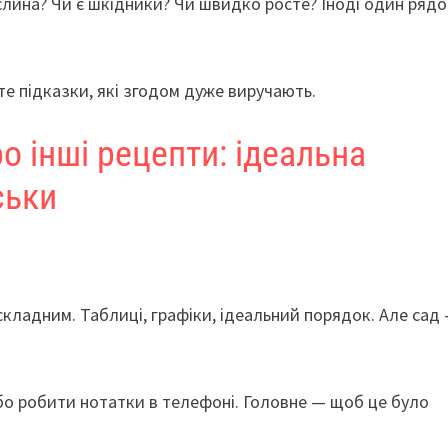
лина? Чи є шкідники? Чи швидко росте? Іноді один рядо
е підказки, які згодом дуже виручають.
о інші рецепти: ідеальна
ськи
кладним. Таблиці, графіки, ідеальний порядок. Але сад
бо робити нотатки в телефоні. Головне — щоб це було