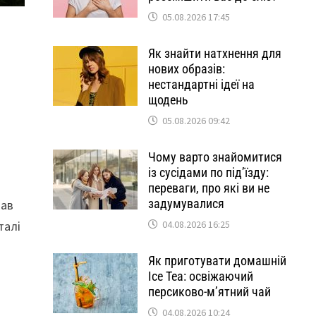
05.08.2026 17:45
Як знайти натхнення для
нових образів:
нестандартні ідеї на
щодень
05.08.2026 09:42
Чому варто знайомитися
із сусідами по під’їзду:
переваги, про які ви не
задумувалися
вав
талі
04.08.2026 16:25
Як приготувати домашній
Ice Tea: освіжаючий
персиково-м’ятний чай
04.08.2026 10:24