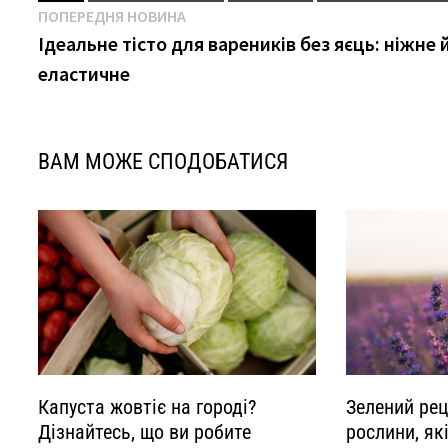
Навігація
Попередня
ПОПЕРЕДНЯ НОВИНА
новина
Ідеальне тісто для вареників без яєць: ніжне 
записів
еластичне
ВАМ МОЖЕ СПОДОБАТИСЯ
Капуста жовтіє на городі?
Зелений рец
Дізнайтесь, що ви робите
рослини, як