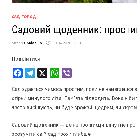
САД-ГОРОД
Садовий щоденник: прости
Автор
Сокіл Яна
30.04.2026 18:51
Поділитися
Fa
Te
X
W
Vi
ce
le
h
b
Сад здається чимось простим, поки не намагаєшся 
b
gr
at
er
огірки минулого літа. Пам’ять підводить. Вона ніби 
o
a
sA
часто вирішують, чи буде врожай щедрим, чи скро
o
m
p
k
p
Садовий щоденник — це не про дисципліну і не про 
зрозуміти свій сад трохи глибше.