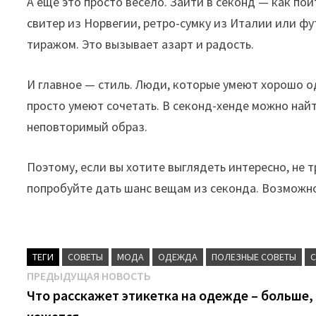
А еще это просто весело. Зайти в секонд — как пой
свитер из Норвегии, ретро-сумку из Италии или ф
тиражом. Это вызывает азарт и радость.
И главное — стиль. Люди, которые умеют хорошо о
просто умеют сочетать. В секонд-хенде можно найт
неповторимый образ.
Поэтому, если вы хотите выглядеть интересно, не 
попробуйте дать шанс вещам из секонда. Возможно
ТЕГИ
CОВЕТЫ
МОДА
ОДЕЖДА
ПОЛЕЗНЫЕ СОВЕТЫ
Навигация
Предыдущая
ПРЕДЫДУЩАЯ НОВОСТЬ
новость:
Что расскажет этикетка на одежде – больше,
по