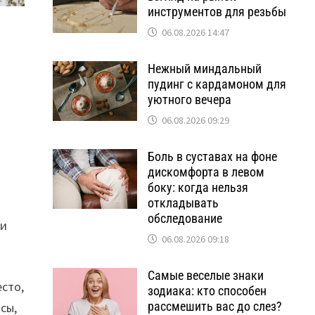
инструментов для резьбы
06.08.2026 14:47
Нежный миндальный
пудинг с кардамоном для
уютного вечера
06.08.2026 09:29
Боль в суставах на фоне
дискомфорта в левом
боку: когда нельзя
откладывать
обследование
 и
06.08.2026 09:18
Самые веселые знаки
есто,
зодиака: кто способен
рассмешить вас до слез?
сы,