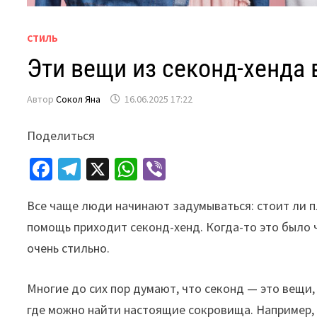
СТИЛЬ
Эти вещи из секонд-хенда
Автор
Сокол Яна
16.06.2025 17:22
Поделиться
Fa
Te
X
W
Vi
ce
le
h
b
Все чаще люди начинают задумываться: стоит ли п
b
gr
at
er
помощь приходит секонд-хенд. Когда-то это было че
o
a
sA
очень стильно.
o
m
p
k
p
Многие до сих пор думают, что секонд — это вещи, 
где можно найти настоящие сокровища. Например, 