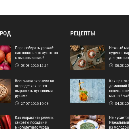
ОРОД
РЕЦЕПТЫ
Пора собирать урожай:
Нежный ми
как понять, что лук готов
пудинг с к
к выкапыванию?
для уютног
03.08.2026 15:54
06.08.20
Восточная экзотика на
Как пригот
огороде: как легко
домашний I
вырастить нут своими
освежающи
руками
мятный ча
27.07.2026 10:09
04.08.20
Как вырастить ревень:
Не кусается
секреты посадки и
Идеальный 
многолетнего ухода
из молодой