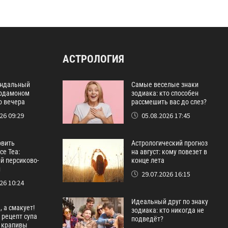
АСТРОЛОГИЯ
ндальный
Самые веселые знаки
ардамоном
зодиака: кто способен
о вечера
рассмешить вас до слез?
26 09:29
05.08.2026 17:45
овить
Астрологический прогноз
ce Tea:
на август: кому повезет в
й персиково-
конце лета
й
29.07.2026 16:15
26 10:24
Идеальный друг по знаку
, а смакует!
зодиака: кто никогда не
рецепт супа
подведёт?
 крапивы