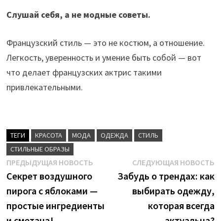
Слушай себя, а не модные советы.
Французский стиль — это не костюм, а отношение.
Легкость, уверенность и умение быть собой — вот
что делает французских актрис такими
привлекательными.
ТЕГИ
КРАСОТА
МОДА
ОДЕЖДА
СТИЛЬ
СТИЛЬНЫЕ ОБРАЗЫ
Навигация
Предыдущая
С
ПРЕДЫДУЩАЯ НОВОСТЬ
СЛЕДУЮЩАЯ НОВОСТЬ
новость:
н
Секрет воздушного
Забудь о трендах: как
по
пирога с яблоками —
выбирать одежду,
записям
простые ингредиенты
которая всегда
и сметана!
актуальна?