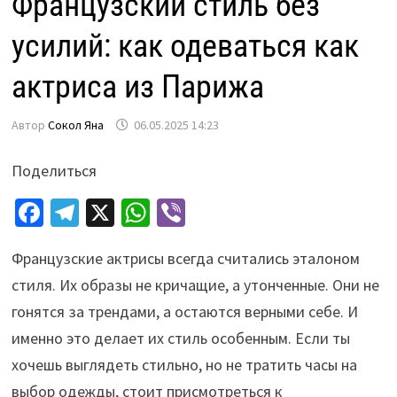
Французский стиль без
усилий: как одеваться как
актриса из Парижа
Автор
Сокол Яна
06.05.2025 14:23
Поделиться
Fa
Te
X
W
Vi
ce
le
h
b
Французские актрисы всегда считались эталоном
b
gr
at
er
стиля. Их образы не кричащие, а утонченные. Они не
o
a
sA
гонятся за трендами, а остаются верными себе. И
o
m
p
именно это делает их стиль особенным. Если ты
k
p
хочешь выглядеть стильно, но не тратить часы на
выбор одежды, стоит присмотреться к