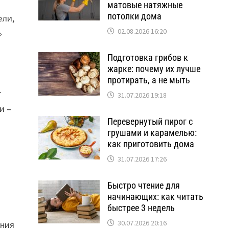
матовые натяжные
потолки дома
ели,
02.08.2026 16:20
»
Подготовка грибов к
жарке: почему их лучше
протирать, а не мыть
т
31.07.2026 19:18
и –
Перевернутый пирог с
грушами и карамелью:
как приготовить дома
31.07.2026 17:26
Быстро чтение для
начинающих: как читать
быстрее 3 недель
30.07.2026 20:16
ения