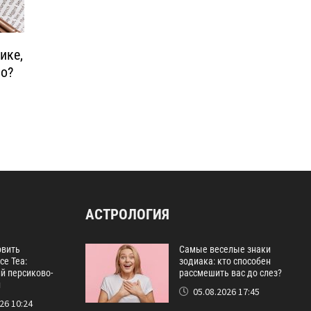
ике,
во?
АСТРОЛОГИЯ
овить
Самые веселые знаки
ce Tea:
зодиака: кто способен
й персиково-
рассмешить вас до слез?
й
05.08.2026 17:45
26 10:24