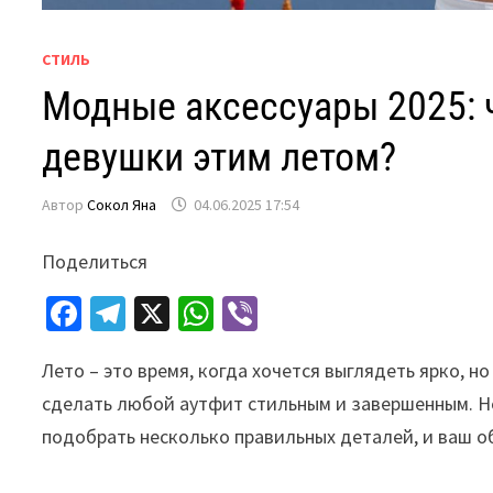
СТИЛЬ
Модные аксессуары 2025: 
девушки этим летом?
Автор
Сокол Яна
04.06.2025 17:54
Поделиться
Fa
Te
X
W
Vi
ce
le
h
b
Лето – это время, когда хочется выглядеть ярко, н
b
gr
at
er
сделать любой аутфит стильным и завершенным. Н
o
a
sA
подобрать несколько правильных деталей, и ваш о
o
m
p
k
p