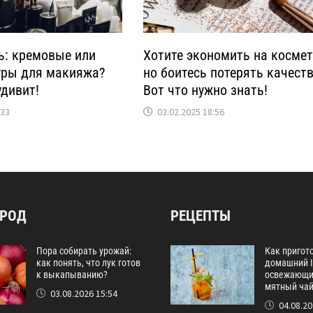
ь: кремовые или
Хотите экономить на космет
туры для макияжа?
но боитесь потерять качест
удивит!
Вот что нужно знать!
:33
03.02.2025 18:56
ОРОД
РЕЦЕПТЫ
Пора собирать урожай:
Как пригот
как понять, что лук готов
домашний I
к выкапыванию?
освежающи
мятный ча
03.08.2026 15:54
04.08.20