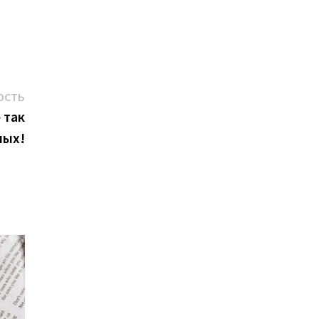
Следующая
ОСТЬ
новость:
 так
ных!