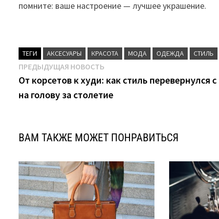
помните: ваше настроение — лучшее украшение.
ТЕГИ
АКСЕСУАРЫ
КРАСОТА
МОДА
ОДЕЖДА
СТИЛЬ
Навигация
Предыдущая
ПРЕДЫДУЩАЯ НОВОСТЬ
новость:
От корсетов к худи: как стиль перевернулся с
по
на голову за столетие
записям
ВАМ ТАКЖЕ МОЖЕТ ПОНРАВИТЬСЯ