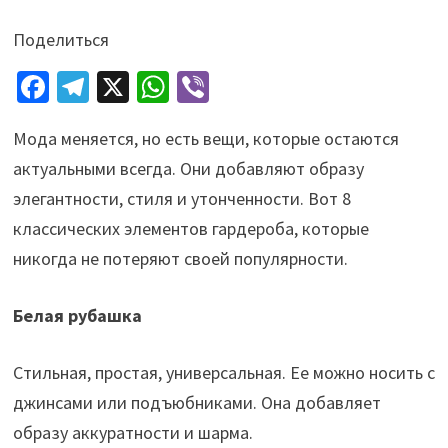
Поделиться
Fa
Te
X
W
Vi
ce
le
h
b
Мода меняется, но есть вещи, которые остаются
b
gr
at
er
актуальными всегда. Они добавляют образу
o
a
sA
элегантности, стиля и утонченности. Вот 8
o
m
p
классических элементов гардероба, которые
k
p
никогда не потеряют своей популярности.
Белая рубашка
Стильная, простая, универсальная. Ее можно носить с
джинсами или подъюбниками. Она добавляет
образу аккуратности и шарма.