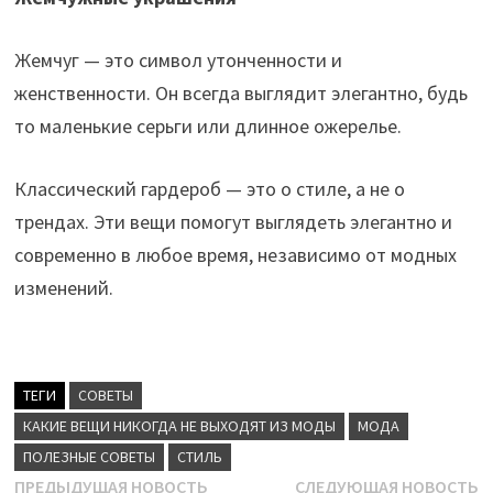
Жемчуг — это символ утонченности и
женственности. Он всегда выглядит элегантно, будь
то маленькие серьги или длинное ожерелье.
Классический гардероб — это о стиле, а не о
трендах. Эти вещи помогут выглядеть элегантно и
современно в любое время, независимо от модных
изменений.
ТЕГИ
CОВЕТЫ
КАКИЕ ВЕЩИ НИКОГДА НЕ ВЫХОДЯТ ИЗ МОДЫ
МОДА
ПОЛЕЗНЫЕ СОВЕТЫ
СТИЛЬ
Навигация
Предыдущая
С
ПРЕДЫДУЩАЯ НОВОСТЬ
СЛЕДУЮЩАЯ НОВОСТЬ