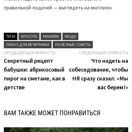
правильной подачей — выглядеть на миллион.
ТЕГИ
КРАСОТА
МАКИЯЖ
МОДА
ОБРАЗ ДЛЯ ВЕЧЕРИНКИ
ПОЛЕЗНЫЕ СОВЕТЫ
Навигация
Предыдущая
С
ПРЕДЫДУЩАЯ НОВОСТЬ
СЛЕДУЮЩАЯ НОВОСТЬ
новость:
н
Секретный рецепт
Что надеть на
по
бабушки: абрикосовый
собеседование, чтобы
записям
пирог на сметане, как в
HR сразу сказал: «Мы
детстве
вас берем!»
ВАМ ТАКЖЕ МОЖЕТ ПОНРАВИТЬСЯ