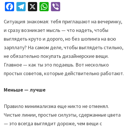
Fa
Te
X
W
Vi
ce
le
h
b
Ситуация знакомая: тебя приглашают на вечеринку,
b
gr
at
er
и сразу возникает мысль — что надеть, чтобы
o
a
sA
выглядеть круто и дорого, но без шопинга на всю
o
m
p
зарплату? На самом деле, чтобы выглядеть стильно,
k
p
не обязательно покупать дизайнерские вещи.
Главное — как ты это подаешь. Вот несколько
простых советов, которые действительно работают.
Меньше — лучше
Правило минимализма еще никто не отменял.
Чистые линии, простые силуэты, сдержанные цвета
— это всегда выглядит дороже, чем вещи с