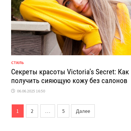
СТИЛЬ
Секреты красоты Victoria’s Secret: Как
получить сияющую кожу без салонов
06.06.2025 16:50
Пагинация
1
2
…
5
Далее
записей