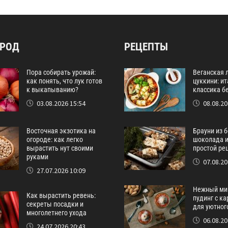
ОРОД
РЕЦЕПТЫ
Пора собирать урожай:
Веганская 
как понять, что лук готов
цуккини: и
к выкапыванию?
классика бе
03.08.2026 15:54
08.08.20
Восточная экзотика на
Брауни из 
огороде: как легко
шоколада и
вырастить нут своими
простой ре
руками
07.08.20
27.07.2026 10:09
Нежный ми
Как вырастить ревень:
пудинг с к
секреты посадки и
для уютног
многолетнего ухода
06.08.20
24.07.2026 20:43