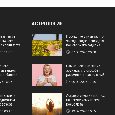
АСТРОЛОГИЯ
лазанья из
Последние дни лета: что
тальянская
звезды подготовили для
з капли теста
вашего знака зодиака
26 11:09
07.08.2026 20:08
белого
Самые веселые знаки
 лавандой:
зодиака: кто способен
цепт блонди
рассмешить вас до слез?
26 16:07
05.08.2026 17:45
ндальный
Астрологический прогноз
ардамоном
на август: кому повезет в
о вечера
конце лета
26 09:29
29.07.2026 16:15