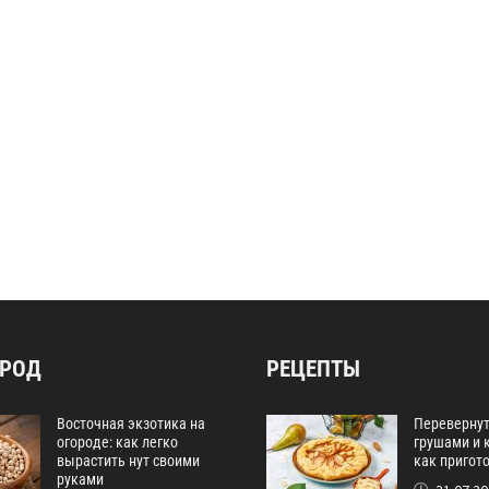
ОРОД
РЕЦЕПТЫ
Восточная экзотика на
Перевернут
огороде: как легко
грушами и 
вырастить нут своими
как пригот
руками