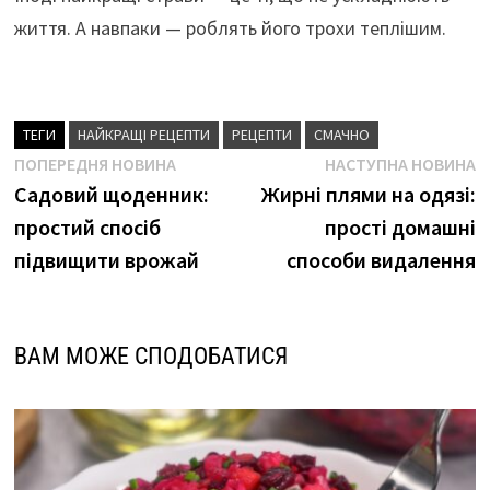
життя. А навпаки — роблять його трохи теплішим.
ТЕГИ
НАЙКРАЩІ РЕЦЕПТИ
РЕЦЕПТИ
СМАЧНО
Навігація
Попередня
Н
ПОПЕРЕДНЯ НОВИНА
НАСТУПНА НОВИНА
новина
н
Садовий щоденник:
Жирні плями на одязі:
записів
простий спосіб
прості домашні
підвищити врожай
способи видалення
ВАМ МОЖЕ СПОДОБАТИСЯ