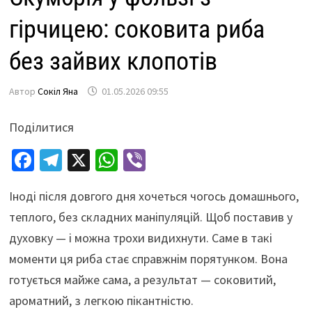
гірчицею: соковита риба
без зайвих клопотів
Автор
Сокіл Яна
01.05.2026 09:55
Поділитися
Fa
Te
X
W
Vi
ce
le
h
b
Іноді після довгого дня хочеться чогось домашнього,
b
gr
at
er
теплого, без складних маніпуляцій. Щоб поставив у
o
a
sA
духовку — і можна трохи видихнути. Саме в такі
o
m
p
моменти ця риба стає справжнім порятунком. Вона
k
p
готується майже сама, а результат — соковитий,
ароматний, з легкою пікантністю.