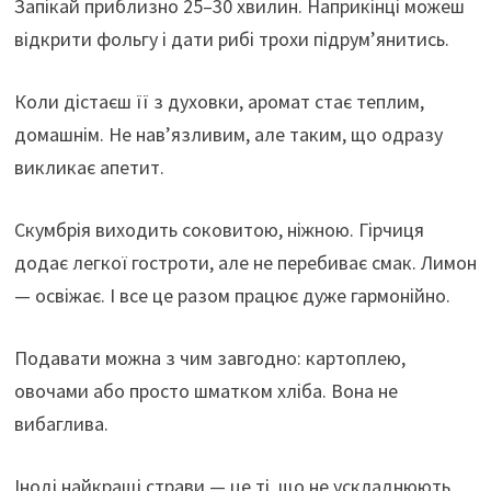
Запікай приблизно 25–30 хвилин. Наприкінці можеш
відкрити фольгу і дати рибі трохи підрум’янитись.
Коли дістаєш її з духовки, аромат стає теплим,
домашнім. Не нав’язливим, але таким, що одразу
викликає апетит.
Скумбрія виходить соковитою, ніжною. Гірчиця
додає легкої гостроти, але не перебиває смак. Лимон
— освіжає. І все це разом працює дуже гармонійно.
Подавати можна з чим завгодно: картоплею,
овочами або просто шматком хліба. Вона не
вибаглива.
Іноді найкращі страви — це ті, що не ускладнюють