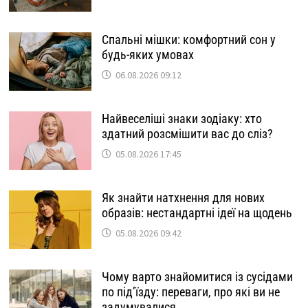
Спальні мішки: комфортний сон у
будь-яких умовах
06.08.2026 09:12
Найвеселіші знаки зодіаку: хто
здатний розсмішити вас до сліз?
05.08.2026 17:45
Як знайти натхнення для нових
образів: нестандартні ідеї на щодень
05.08.2026 09:42
Чому варто знайомитися із сусідами
по під’їзду: переваги, про які ви не
задумувалися