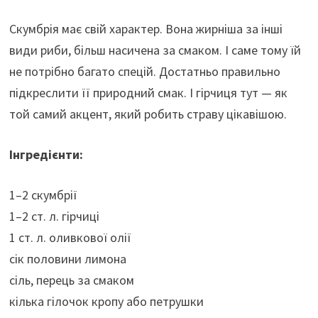
Скумбрія має свій характер. Вона жирніша за інші
види риби, більш насичена за смаком. І саме тому їй
не потрібно багато спецій. Достатньо правильно
підкреслити її природний смак. І гірчиця тут — як
той самий акцент, який робить страву цікавішою.
Інгредієнти:
1–2 скумбрії
1–2 ст. л. гірчиці
1 ст. л. оливкової олії
сік половини лимона
сіль, перець за смаком
кілька гілочок кропу або петрушки