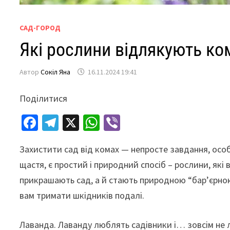
САД-ГОРОД
Які рослини відлякують ком
Автор
Сокіл Яна
16.11.2024 19:41
Поділитися
Fa
Te
X
W
Vi
ce
le
h
b
Захистити сад від комах — непросте завдання, осо
b
gr
at
er
щастя, є простий і природний спосіб – рослини, які
o
a
sA
прикрашають сад, а й стають природною “бар’єрною
o
m
p
вам тримати шкідників подалі.
k
p
Лаванда. Лаванду люблять садівники і… зовсім не 