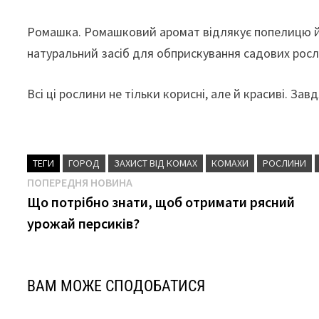
Ромашка. Ромашковий аромат відлякує попелицю й 
натуральний засіб для обприскування садових росл
Всі ці рослини не тільки корисні, але й красиві. З
ТЕГИ
ГОРОД
ЗАХИСТ ВІД КОМАХ
КОМАХИ
РОСЛИНИ
Навігація
Попередня
ПОПЕРЕДНЯ НОВИНА
новина
Що потрібно знати, щоб отримати рясний
записів
урожай персиків?
ВАМ МОЖЕ СПОДОБАТИСЯ