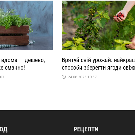
и вдома — дешево,
Врятуй свій урожай: найкра
же смачно!
способи зберегти ягоди сві
:03
24.06.2025 19:57
РОД
РЕЦЕПТИ