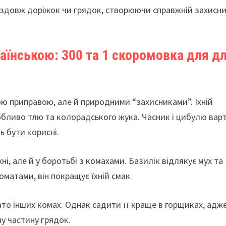
 вздовж доріжок чи грядок, створюючи справжній захисн
аїнською: 300 та 1 скоромовка для д
ою приправою, але й природними “захисниками”. Їхній
собливо тлю та колорадського жука. Часник і цибулю вар
ь бути корисні.
ні, але й у боротьбі з комахами. Базилік відлякує мух та
оматами, він покращує їхній смак.
гато інших комах. Однак садити її краще в горщиках, адж
у частину грядок.