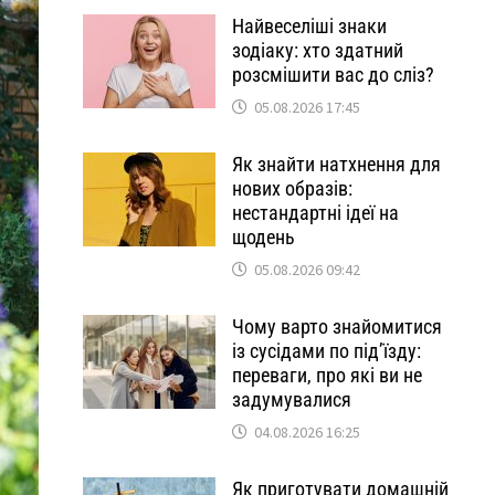
Найвеселіші знаки
зодіаку: хто здатний
розсмішити вас до сліз?
05.08.2026 17:45
Як знайти натхнення для
нових образів:
нестандартні ідеї на
щодень
05.08.2026 09:42
Чому варто знайомитися
із сусідами по під’їзду:
переваги, про які ви не
задумувалися
04.08.2026 16:25
Як приготувати домашній