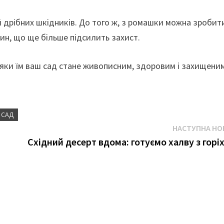
дрібних шкідників. До того ж, з ромашки можна зробит
ин, що ще більше підсилить захист.
авдяки їм ваш сад стане живописним, здоровим і захищени
САД
НАСТУПНА НО
Східний десерт вдома: готуємо халву з горі