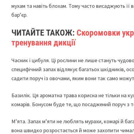
мухам та навіть блохам. Тому часто висаджують її
бар’єр.
ЧИТАЙТЕ ТАКОЖ:
Скоромовки укр
тренування дикції
Часник і цибуля. Ці рослини не лише стануть чудов
специфічний запах відлякує багатьох шкідників, о
садити поруч із овочами, яким вони так само можут
Базилік. Ця ароматна трава корисна не тільки на кух
комарів. Бонусом буде те, що посаджений поруч з т
М’ята. Запах м’яти не люблять мурахи, комарі й ба
вона швидко розростається й може захопити чимал