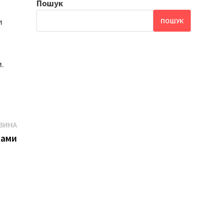
Пошук
и
ПОШУК
м.
Наступна
ВИНА
новина
хами