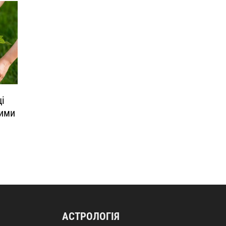
щі
жими
АСТРОЛОГІЯ