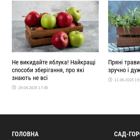
Не викидайте яблука! Найкращі
Пряні трав
способи зберігання, про які
зручно і ду
знають не всі
11.06.2025 19
29.04.2025 17:45
ГОЛОВНА
САД-ГО