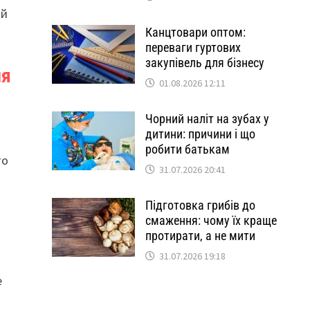
ий
Канцтовари оптом:
переваги гуртових
закупівель для бізнесу
ля
01.08.2026 12:11
Чорний наліт на зубах у
дитини: причини і що
робити батькам
то
31.07.2026 20:41
Підготовка грибів до
смаження: чому їх краще
протирати, а не мити
31.07.2026 19:18
е