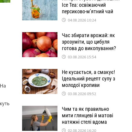
Ice Tea: освіжаючий
персиково-м’ятний чай
04.08.2026 10:24
Час збирати врожай: як
зрозуміти, що цибуля
готова до викопування?
03.08.2026 15:54
Не кусається, а смакує!
Ідеальний рецепт супу з
молодої кропиви
 На
03.08.2026 09:52
жуть
Чим та як правильно
мити глянцеві й матові
натяжні стелі вдома
02.08.2026 16:20