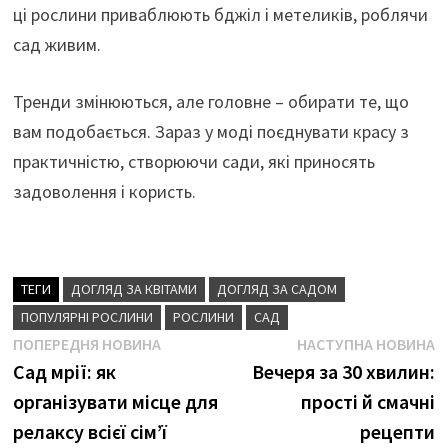
ці рослини приваблюють бджіл і метеликів, роблячи
сад живим.
Тренди змінюються, але головне – обирати те, що
вам подобається. Зараз у моді поєднувати красу з
практичністю, створюючи сади, які приносять
задоволення і користь.
ТЕГИ
ДОГЛЯД ЗА КВІТАМИ
ДОГЛЯД ЗА САДОМ
ПОПУЛЯРНІ РОСЛИНИ
РОСЛИНИ
САД
Навігація
Попередня
Н
ПОПЕРЕДНЯ НОВИНА
НАСТУПНА НОВИНА
новина
н
Сад мрії: як
Вечеря за 30 хвилин:
записів
організувати місце для
прості й смачні
релаксу всієї сім’ї
рецепти