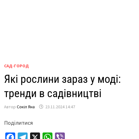
САД-ГОРОД
Які рослини зараз у моді:
тренди в садівництві
Автор
Сокіл Яна
23.11.2024 14:47
Поділитися
Fa
Te
X
W
Vi