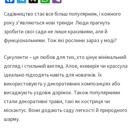
ce
le
h
b
Садівництво стає все більш популярним, і кожного
b
gr
at
er
року з’являються нові тренди. Люди прагнуть
o
a
sA
зробити свої сади не лише красивими, але й
o
m
p
функціональними. Тож які рослини зараз у моді?
k
p
Сукуленти – це любов для тих, хто цінує мінімальний
догляд і стильний вигляд. Алое, ехеверія чи крассула
ідеально підходять навіть для новачків. Їх
використовують у декоративних композиціях або
висаджують уздовж доріжок. Також популярними
стали декоративні трави, такі як костриця чи
міскантус. Вони додають саду легкості й природного
шарму.