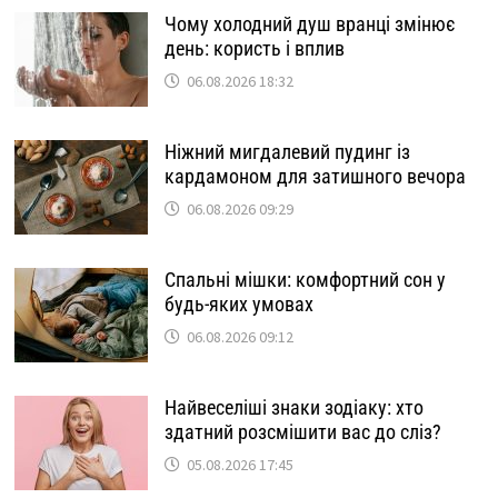
Чому холодний душ вранці змінює
день: користь і вплив
06.08.2026 18:32
Ніжний мигдалевий пудинг із
кардамоном для затишного вечора
06.08.2026 09:29
Спальні мішки: комфортний сон у
будь-яких умовах
06.08.2026 09:12
Найвеселіші знаки зодіаку: хто
здатний розсмішити вас до сліз?
05.08.2026 17:45