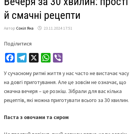
Вечеря за 30 хвилин: прості
й смачні рецепти
Автор
Сокіл Яна
23.11.2024 17:51
Поділитися
Fa
Te
X
W
Vi
ce
le
h
b
У сучасному ритмі життя у нас часто не вистачає часу
b
gr
at
er
на довгі приготування. Але це зовсім не означає, що
o
a
sA
смачна вечеря – це розкіш. Зібрали для вас кілька
o
m
p
рецептів, які можна приготувати всього за 30 хвилин.
k
p
П
аста з овоча
ми та сиром