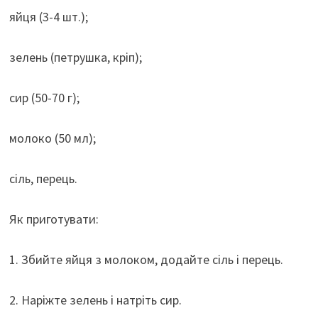
яйця (3-4 шт.);
зелень (петрушка, кріп);
сир (50-70 г);
молоко (50 мл);
сіль, перець.
Як приготувати:
1. Збийте яйця з молоком, додайте сіль і перець.
2. Наріжте зелень і натріть сир.