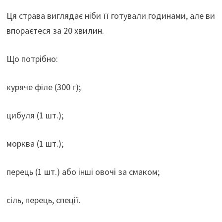
Ця страва виглядає ніби її готували годинами, але ви
впораєтеся за 20 хвилин.
Що потрібно:
куряче філе (300 г);
цибуля (1 шт.);
морква (1 шт.);
перець (1 шт.) або інші овочі за смаком;
сіль, перець, спеції.