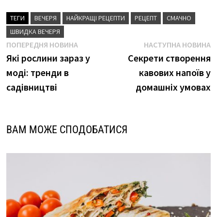
ТЕГИ
ВЕЧЕРЯ
НАЙКРАЩІ РЕЦЕПТИ
РЕЦЕПТ
СМАЧНО
ШВИДКА ВЕЧЕРЯ
Навігація
Попередня
Н
ПОПЕРЕДНЯ НОВИНА
НАСТУПНА НОВИНА
новина
н
Які рослини зараз у
Секрети створення
записів
моді: тренди в
кавових напоїв у
садівництві
домашніх умовах
ВАМ МОЖЕ СПОДОБАТИСЯ