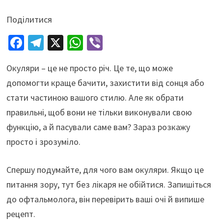
Поділитися
Fa
Te
X
W
Vi
ce
le
h
b
Окуляри – це не просто річ. Це те, що може
b
gr
at
er
допомогти краще бачити, захистити від сонця або
o
a
sA
стати частиною вашого стилю. Але як обрати
o
m
p
правильні, щоб вони не тільки виконували свою
k
p
функцію, а й пасували саме вам? Зараз розкажу
просто і зрозуміло.
Спершу подумайте, для чого вам окуляри. Якщо це
питання зору, тут без лікаря не обійтися. Запишіться
до офтальмолога, він перевірить ваші очі й випише
рецепт.