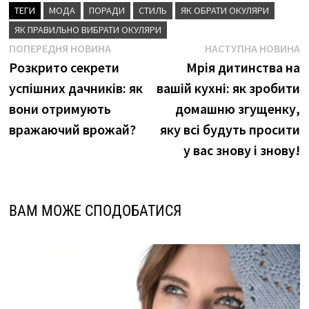
ТЕГИ
МОДА
ПОРАДИ
СТИЛЬ
ЯК ОБРАТИ ОКУЛЯРИ
ЯК ПРАВИЛЬНО ВИБРАТИ ОКУЛЯРИ
Навігація
Попередня
Н
ПОПЕРЕДНЯ НОВИНА
НАСТУПНА НОВИНА
новина
н
Розкрито секрети
Мрія дитинства на
записів
успішних дачників: як
вашій кухні: як зробити
вони отримують
домашню згущенку,
вражаючий врожай?
яку всі будуть просити
у вас знову і знову!
ВАМ МОЖЕ СПОДОБАТИСЯ