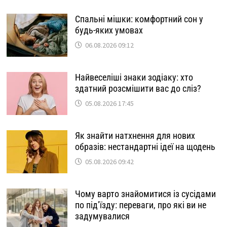
Спальні мішки: комфортний сон у
будь-яких умовах
06.08.2026 09:12
Найвеселіші знаки зодіаку: хто
здатний розсмішити вас до сліз?
05.08.2026 17:45
Як знайти натхнення для нових
образів: нестандартні ідеї на щодень
05.08.2026 09:42
Чому варто знайомитися із сусідами
по під’їзду: переваги, про які ви не
задумувалися