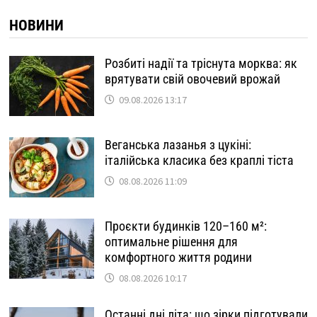
НОВИНИ
Розбиті надії та тріснута морква: як
врятувати свій овочевий врожай
09.08.2026 13:17
Веганська лазанья з цукіні:
італійська класика без краплі тіста
08.08.2026 11:09
Проєкти будинків 120–160 м²:
оптимальне рішення для
комфортного життя родини
08.08.2026 10:17
Останні дні літа: що зірки підготували