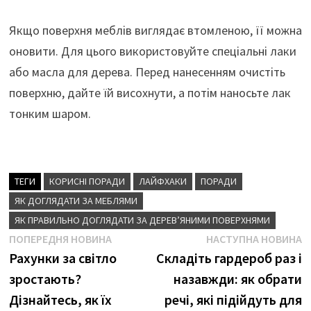
Якщо поверхня меблів виглядає втомленою, її можна
оновити. Для цього використовуйте спеціальні лаки
або масла для дерева. Перед нанесенням очистіть
поверхню, дайте їй висохнути, а потім наносьте лак
тонким шаром.
ТЕГИ
КОРИСНІ ПОРАДИ
ЛАЙФХАКИ
ПОРАДИ
ЯК ДОГЛЯДАТИ ЗА МЕБЛЯМИ
ЯК ПРАВИЛЬНО ДОГЛЯДАТИ ЗА ДЕРЕВ’ЯНИМИ ПОВЕРХНЯМИ
Навігація
Попередня
Н
ПОПЕРЕДНЯ НОВИНА
НАСТУПНА НОВИНА
новина
н
Рахунки за світло
Складіть гардероб раз і
записів
зростають?
назавжди: як обрати
Дізнайтесь, як їх
речі, які підійдуть для