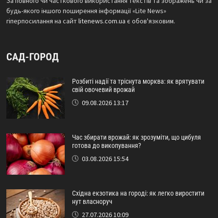
За повного чи часткового використання текстів та зображень чи за
будь-якого іншого поширення інформації «Lite News»
гіперпосилання на сайт
litenews.com.ua
є обов'язковим.
САД-ГОРОД
Розбиті надії та тріснута морква: як врятувати
свій овочевий врожай
09.08.2026 13:17
Час збирати врожай: як зрозуміти, що цибуля
готова до викопування?
03.08.2026 15:54
Східна екзотика на городі: як легко виростити
нут власноруч
27.07.2026 10:09