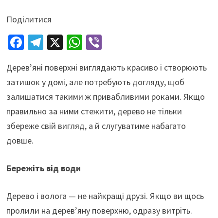
Поділитися
Fa
Te
X
W
Vi
ce
le
h
b
Дерев’яні поверхні виглядають красиво і створюють
b
gr
at
er
затишок у домі, але потребують догляду, щоб
o
a
sA
залишатися такими ж привабливими роками. Якщо
o
m
p
правильно за ними стежити, дерево не тільки
k
p
збереже свій вигляд, а й слугуватиме набагато
довше.
Бережіть від води
Дерево і волога — не найкращі друзі. Якщо ви щось
пролили на дерев’яну поверхню, одразу витріть.