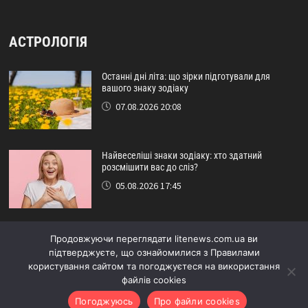
АСТРОЛОГІЯ
Останні дні літа: що зірки підготували для
вашого знаку зодіаку
07.08.2026 20:08
Найвеселіші знаки зодіаку: хто здатний
розсмішити вас до сліз?
05.08.2026 17:45
Астрологічний прогноз на серпень: кому
Продовжуючи переглядати litenews.com.ua ви
пощастить наприкінці літа
підтверджуєте, що ознайомилися з Правилами
29.07.2026 16:15
користування сайтом та погоджуєтеся на використання
файлів cookies
Погоджуюсь
Про файли cookies