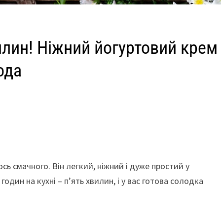
илин! Ніжний йогуртовий крем 
ода
сь смачного. Він легкий, ніжний і дуже простий у
годин на кухні – п’ять хвилин, і у вас готова солодка