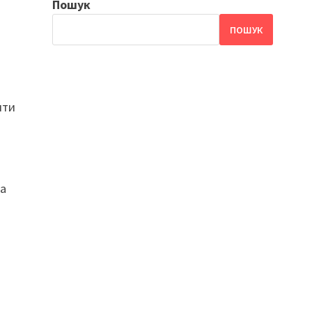
Пошук
ПОШУК
яти
на