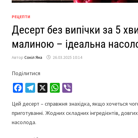
РЕЦЕПТИ
Десерт без випічки за 5 хв
малиною – ідеальна насол
Автор
Сокіл Яна
26.03.2025 10:14
Поділитися
Fa
Te
X
W
Vi
ce
le
h
b
Цей десерт – справжня знахідка, якщо хочеться чого
b
gr
at
er
приготуванні. Жодних складних інгредієнтів, довгих 
o
a
sA
насолода.
o
m
p
k
p