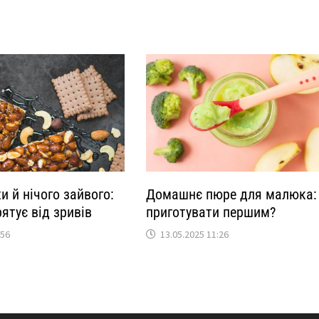
хи й нічого зайвого:
Домашнє пюре для малюка:
рятує від зривів
приготувати першим?
:56
13.05.2025 11:26