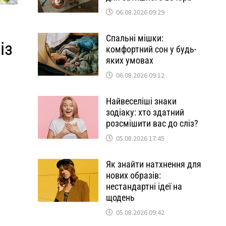
06.08.2026 09:29
Спальні мішки:
із
комфортний сон у будь-
яких умовах
06.08.2026 09:12
Найвеселіші знаки
зодіаку: хто здатний
розсмішити вас до сліз?
05.08.2026 17:45
Як знайти натхнення для
нових образів:
нестандартні ідеї на
щодень
05.08.2026 09:42