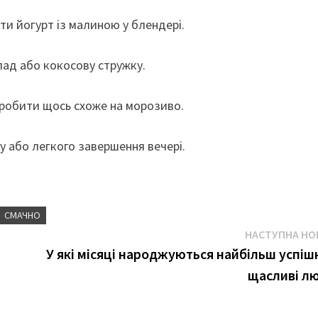
ти йогурт із малиною у блендері.
лад або кокосову стружку.
робити щось схоже на морозиво.
у або легкого завершення вечері.
СМАЧНО
НАСТУПНА НО
У які місяці народжуються найбільш успішн
щасливі л