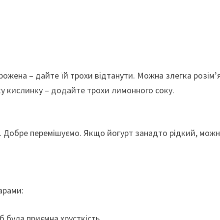
рожена – дайте їй трохи відтанути. Можна злегка розім’
у кислинку – додайте трохи лимонного соку.
. Добре перемішуємо. Якщо йогурт занадто рідкий, мож
арами:
б була приємна хрусткість,