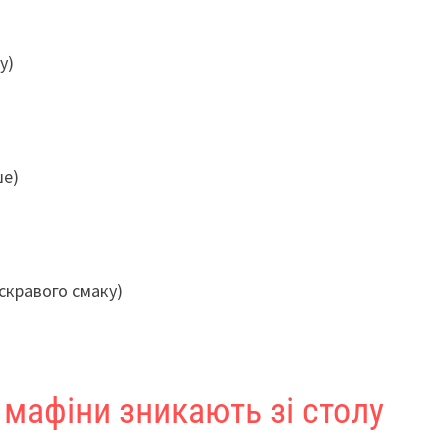
у)
ше)
скравого смаку)
 мафіни зникають зі столу