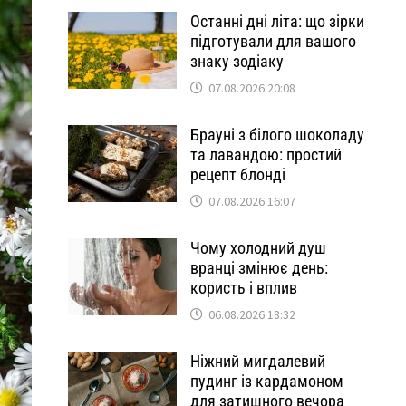
Останні дні літа: що зірки
підготували для вашого
знаку зодіаку
07.08.2026 20:08
Брауні з білого шоколаду
та лавандою: простий
рецепт блонді
07.08.2026 16:07
Чому холодний душ
вранці змінює день:
користь і вплив
06.08.2026 18:32
Ніжний мигдалевий
пудинг із кардамоном
для затишного вечора