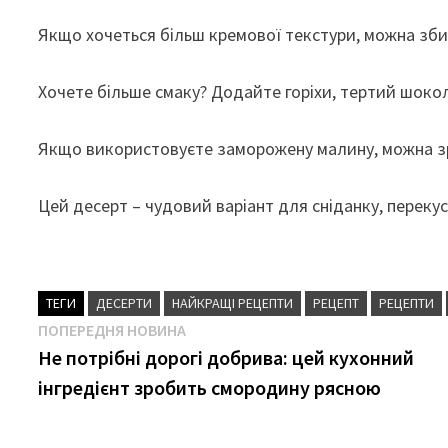
Якщо хочеться більш кремової текстури, можна зби
Хочете більше смаку? Додайте горіхи, тертий шоко
Якщо використовуєте заморожену малину, можна з
Цей десерт – чудовий варіант для сніданку, перекус
ТЕГИ
ДЕСЕРТИ
НАЙКРАЩІ РЕЦЕПТИ
РЕЦЕПТ
РЕЦЕПТИ
Навігація
Попередня
ПОПЕРЕДНЯ НОВИНА
новина
Не потрібні дорогі добрива: цей кухонний
записів
інгредієнт зробить смородину рясною