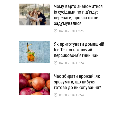
Чому варто знайомитися
із сусідами по під’їзду:
переваги, про які ви не
задумувалися
04.08.2026 16:25
Як приготувати домашній
Ice Tea: освіжаючий
персиково-м’ятний чай
04.08.2026 10:24
Час збирати врожай: як
зрозуміти, що цибуля
готова до викопування?
03.08.2026 15:54