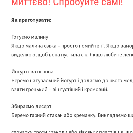
миттєво! Спробуйте самі!
Як приготувати:
Готуємо малину
Якщо малина свіжа – просто помийте її. Якщо замо
виделкою, щоб вона пустила сік. Якщо любите легк
Йогуртова основа
Беремо натуральний йогурт і додаємо до нього мед
взяти грецький – він густіший і кремовий.
Збираємо десерт
Беремо гарний стакан або креманку. Викладаємо ш
спочатку трохи граноли або вівсяних пластівців, що