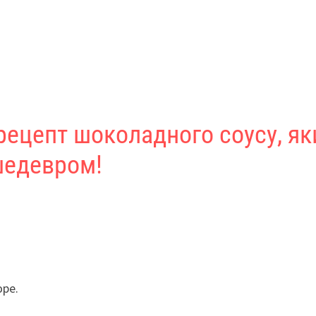
рецепт шоколадного соусу, як
шедевром!
юре.