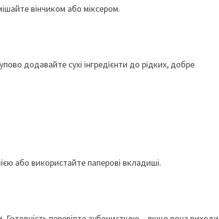
мішайте вінчиком або міксером.
упово додавайте сухі інгредієнти до рідких, добре
олією або використайте паперові вкладиші.
им. Готовність перевірте зубочисткою – якщо вона виходи