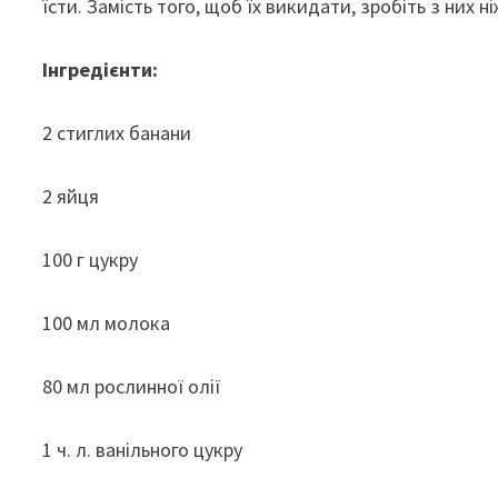
їсти. Замість того, щоб їх викидати, зробіть з них ні
Інгредієнти:
2 стиглих банани
2 яйця
100 г цукру
100 мл молока
80 мл рослинної олії
1 ч. л. ванільного цукру