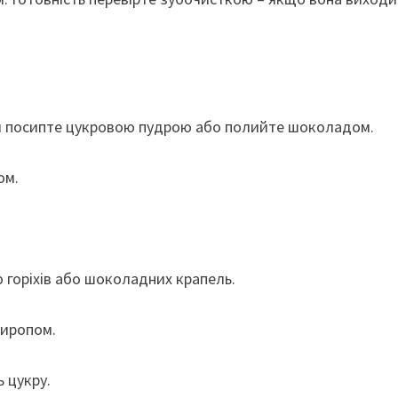
ям посипте цукровою пудрою або полийте шоколадом.
ом.
 горіхів або шоколадних крапель.
сиропом.
 цукру.