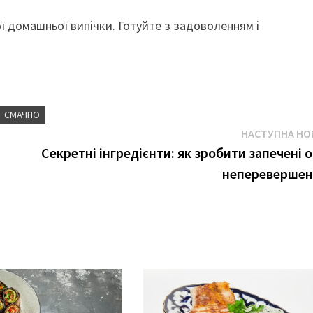
ї домашньої випічки. Готуйте з задоволенням і
СМАЧНО
НАСТУПНА НО
Секретні інгредієнти: як зробити запечені о
непереверше