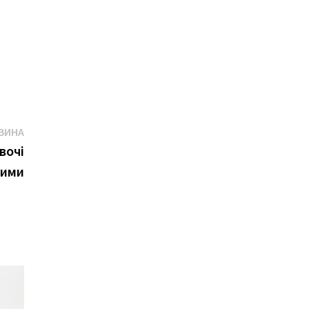
Наступна
ВИНА
новина
вочі
ними