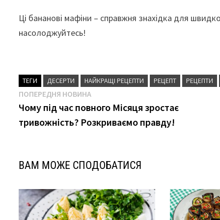
Ці бананові мафіни – справжня знахідка для швидко
насолоджуйтесь!
ТЕГИ
ДЕСЕРТИ
НАЙКРАЩІ РЕЦЕПТИ
РЕЦЕПТ
РЕЦЕПТИ
Навігація
Попередня
ПОПЕРЕДНЯ НОВИНА
новина
Чому під час повного Місяця зростає
записів
тривожність? Розкриваємо правду!
ВАМ МОЖЕ СПОДОБАТИСЯ