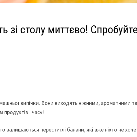
ь зі столу миттєво! Спробуйт
омашньої випічки. Вони виходять ніжними, ароматними т
 продуктів і часу!
о залишаються перестиглі банани, які вже ніхто не хоче