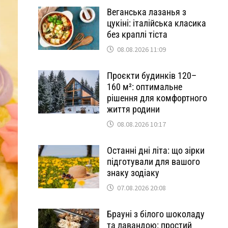
Веганська лазанья з
цукіні: італійська класика
без краплі тіста
08.08.2026 11:09
Проєкти будинків 120–
160 м²: оптимальне
рішення для комфортного
життя родини
08.08.2026 10:17
Останні дні літа: що зірки
підготували для вашого
знаку зодіаку
07.08.2026 20:08
Брауні з білого шоколаду
та лавандою: простий