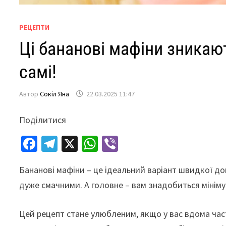
РЕЦЕПТИ
Ці бананові мафіни зникают
самі!
Автор
Сокіл Яна
22.03.2025 11:47
Поділитися
Fa
Te
X
W
Vi
ce
le
h
b
Бананові мафіни – це ідеальний варіант швидкої д
b
gr
at
er
дуже смачними. А головне – вам знадобиться мінімум
o
a
sA
o
m
p
Цей рецепт стане улюбленим, якщо у вас вдома част
k
p