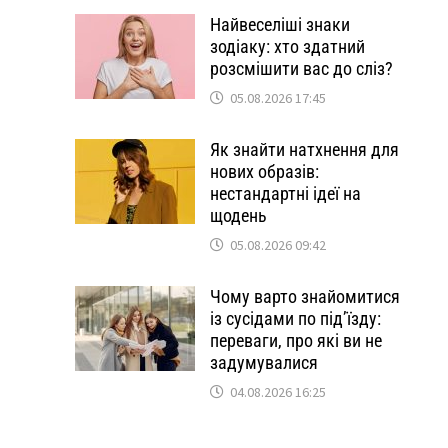
Найвеселіші знаки
зодіаку: хто здатний
розсмішити вас до сліз?
05.08.2026 17:45
Як знайти натхнення для
нових образів:
нестандартні ідеї на
щодень
05.08.2026 09:42
Чому варто знайомитися
із сусідами по під’їзду:
переваги, про які ви не
задумувалися
04.08.2026 16:25