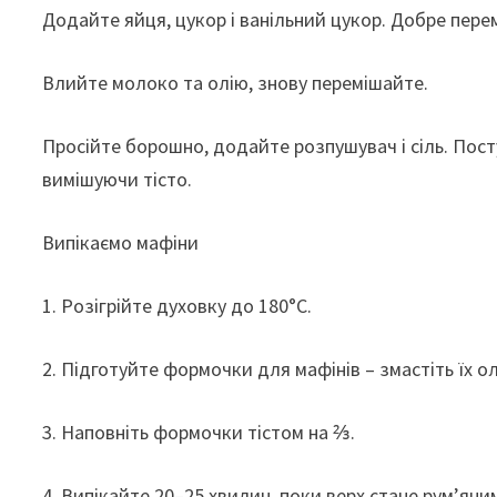
Додайте яйця, цукор і ванільний цукор. Добре пере
Влийте молоко та олію, знову перемішайте.
Просійте борошно, додайте розпушувач і сіль. Пост
вимішуючи тісто.
Випікаємо мафіни
1. Розігрійте духовку до 180°C.
2. Підготуйте формочки для мафінів – змастіть їх 
3. Наповніть формочки тістом на ⅔.
4. Випікайте 20–25 хвилин, поки верх стане рум’ян