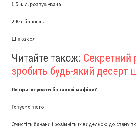
1,5 ч. л. розпушувача
200 г борошна
Щіпка солі
Читайте також:
Секретний 
зробить будь-який десерт 
Як приготувати бананові мафіни?
Готуємо тісто
Очистіть банани і розімніть їх виделкою до стану п