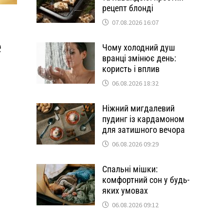
рецепт блонді
07.08.2026 16:07
е
Чому холодний душ
вранці змінює день:
користь і вплив
06.08.2026 18:32
Ніжний мигдалевий
пудинг із кардамоном
для затишного вечора
06.08.2026 09:29
а
Спальні мішки:
комфортний сон у будь-
яких умовах
06.08.2026 09:12