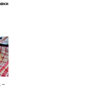
авки
в —