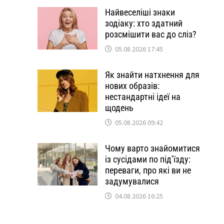
Найвеселіші знаки
зодіаку: хто здатний
розсмішити вас до сліз?
05.08.2026 17:45
Як знайти натхнення для
нових образів:
нестандартні ідеї на
щодень
05.08.2026 09:42
Чому варто знайомитися
із сусідами по під’їзду:
переваги, про які ви не
задумувалися
04.08.2026 16:25