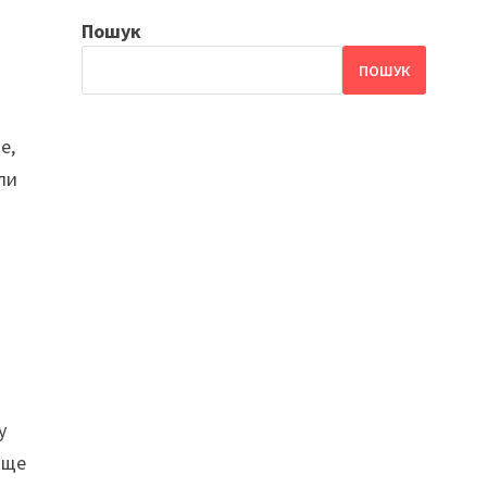
Пошук
ПОШУК
е,
ли
у
аще