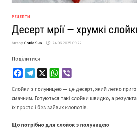
РЕЦЕПТИ
Десерт мрії — хрумкі слой
Автор
Сокіл Яна
24.06.2025 09:22
Поділитися
Fa
Te
X
W
Vi
ce
le
h
b
Слойки з полуницею — це десерт, який легко приго
b
gr
at
er
смачним. Готуються такі слойки швидко, а результа
o
a
sA
їх просто і без зайвих клопотів.
o
m
p
k
p
Що потрібно для слойок з полуницею