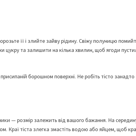
розьте її і злийте зайву рідину. Свіжу полуницю помийт
хи цукру та залишити на кілька хвилин, щоб ягоди пусти
 присипаній борошном поверхні. Не робіть тісто занадто
ники — розмір залежить від вашого бажання. На середин
ом. Краї тіста злегка змастіть водою або яйцем, щоб кр