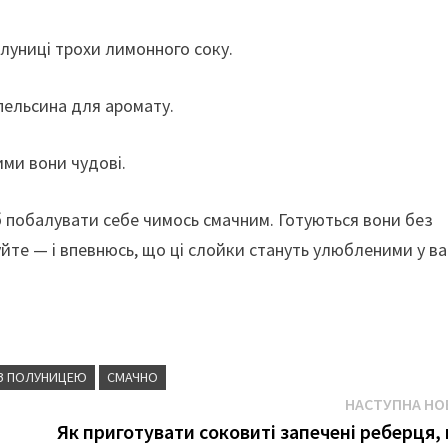
униці трохи лимонного соку.
пельсина для аромату.
ми вони чудові.
 побалувати себе чимось смачним. Готуються вони без
йте — і впевнюсь, що ці слойки стануть улюбленими у в
З ПОЛУНИЦЕЮ
СМАЧНО
НАСТУПНА НО
Як приготувати соковиті запечені реберця,