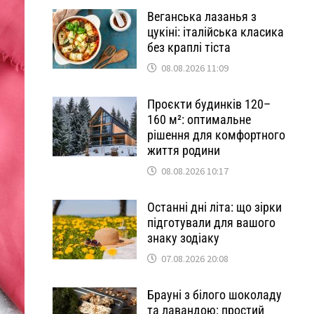
Веганська лазанья з
цукіні: італійська класика
без краплі тіста
08.08.2026 11:09
Проєкти будинків 120–
160 м²: оптимальне
рішення для комфортного
життя родини
08.08.2026 10:17
Останні дні літа: що зірки
підготували для вашого
знаку зодіаку
07.08.2026 20:08
Брауні з білого шоколаду
та лавандою: простий