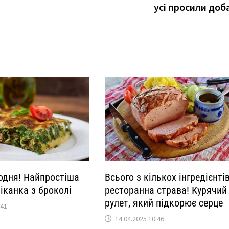
усі просили доб
одня! Найпростіша
Всього з кількох інгредієнті
іканка з броколі
ресторанна страва! Курячий
рулет, який підкорює серце
:41
14.04.2025 10:46