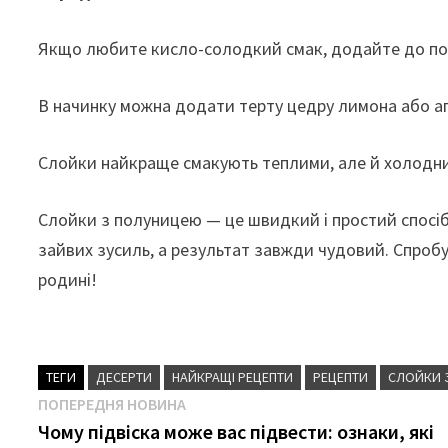
Якщо любите кисло-солодкий смак, додайте до пол
В начинку можна додати терту цедру лимона або а
Слойки найкраще смакують теплими, але й холодни
Слойки з полуницею — це швидкий і простий спосіб
зайвих зусиль, а результат завжди чудовий. Спробу
родині!
ТЕГИ
ДЕСЕРТИ
НАЙКРАЩІ РЕЦЕПТИ
РЕЦЕПТИ
СЛОЙКИ 
Навігація
Попередня
ПОПЕРЕДНЯ НОВИНА
новина
Чому підвіска може вас підвести: ознаки, які
записів