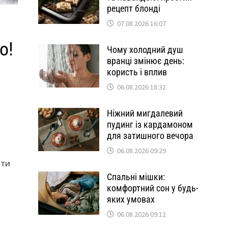
рецепт блонді
07.08.2026 16:07
о!
Чому холодний душ
вранці змінює день:
користь і вплив
06.08.2026 18:32
Ніжний мигдалевий
пудинг із кардамоном
для затишного вечора
06.08.2026 09:29
ити
Спальні мішки:
комфортний сон у будь-
яких умовах
06.08.2026 09:12