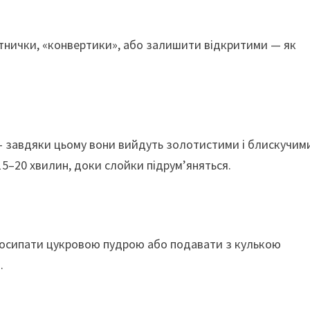
тнички, «конвертики», або залишити відкритими — як
— завдяки цьому вони вийдуть золотистими і блискучим
 15–20 хвилин, доки слойки підрум’яняться.
 посипати цукровою пудрою або подавати з кулькою
.