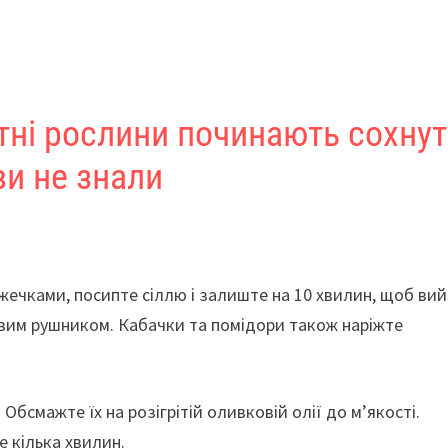
тні рослини починають сохнут
ви не знали
жечками, посипте сіллю і залиште на 10 хвилин, щоб ви
ровим рушником. Кабачки та помідори також наріжте
Обсмажте їх на розігрітій оливковій олії до м’якості.
е кілька хвилин.