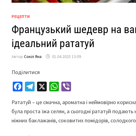
РЕЦЕПТИ
Французький шедевр на ваш
ідеальний рататуй
Автор
Сокіл Яна
01.04.2025 13:09
Поділитися
Fa
Te
X
W
Vi
ce
le
h
b
Рататуй – це смачна, ароматна і неймовірно корисна
b
gr
at
er
була проста їжа селян, а сьогодні рататуй подають 
o
a
sA
ніжних баклажанів, соковитих помідорів, солодког
o
m
p
k
p