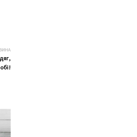
Наступна
ВИНА
новина
дяг,
обі!