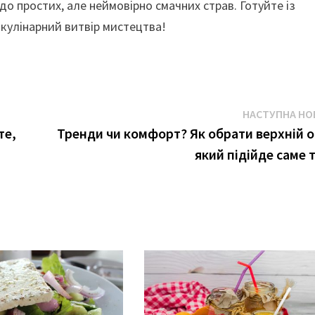
до простих, але неймовірно смачних страв. Готуйте із
 кулінарний витвір мистецтва!
НАСТУПНА НО
те,
Тренди чи комфорт? Як обрати верхній о
який підійде саме т