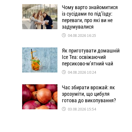
Чому варто знайомитися
із сусідами по під’їзду:
переваги, про які ви не
задумувалися
04.08.2026 16:25
Як приготувати домашній
Ice Tea: освіжаючий
персиково-м’ятний чай
04.08.2026 10:24
Час збирати врожай: як
зрозуміти, що цибуля
готова до викопування?
03.08.2026 15:54