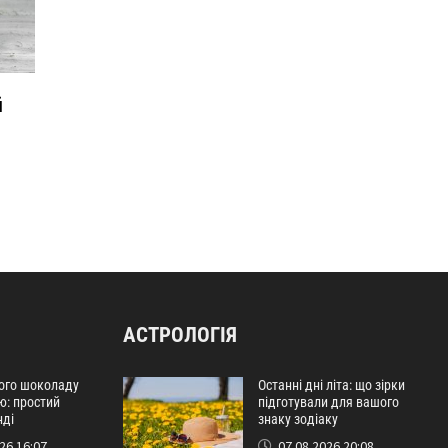
й
АСТРОЛОГІЯ
лого шоколаду
Останні дні літа: що зірки
ю: простий
підготували для вашого
нді
знаку зодіаку
26 16:07
07.08.2026 20:08