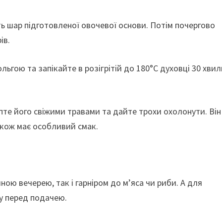
ь шар підготовленої овочевої основи. Потім почергово
ів.
ьгою та запікайте в розігрітій до 180°C духовці 30 хвил
ипте його свіжими травами та дайте трохи охолонути. Він
акож має особливий смак.
ною вечерею, так і гарніром до м’яса чи риби. А для
у перед подачею.