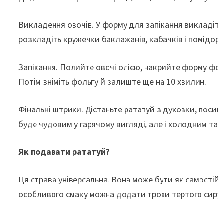
Викладення овочів. У форму для запікання викладіт
розкладіть кружечки баклажанів, кабачків і помідор
Запікання. Полийте овочі олією, накрийте форму фол
Потім зніміть фольгу й залиште ще на 10 хвилин.
Фінальні штрихи. Дістаньте рататуй з духовки, пос
буде чудовим у гарячому вигляді, але і холодним т
Як подавати рататуй?
Ця страва універсальна. Вона може бути як самостій
особливого смаку можна додати трохи тертого сир