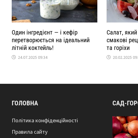
Один інгредієнт — і кефір
Салат, який
перетворюється на ідеальний
смакові рец
літній коктейль!
та горіхи
24.07.2025 09:34
20.02.2025 09
ГОЛОВНА
САД-ГО
Політика конфіденційності
Правила сайту