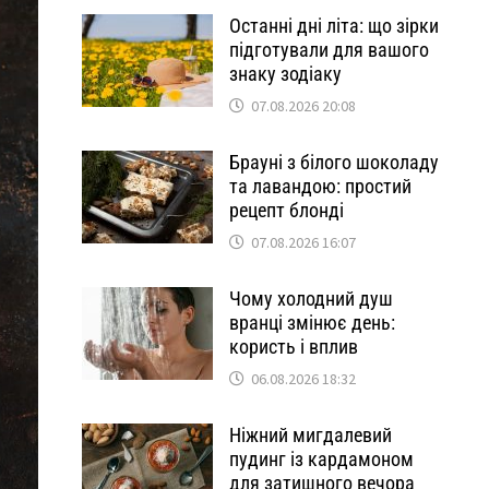
Останні дні літа: що зірки
підготували для вашого
знаку зодіаку
07.08.2026 20:08
Брауні з білого шоколаду
та лавандою: простий
рецепт блонді
07.08.2026 16:07
Чому холодний душ
вранці змінює день:
користь і вплив
06.08.2026 18:32
Ніжний мигдалевий
пудинг із кардамоном
для затишного вечора