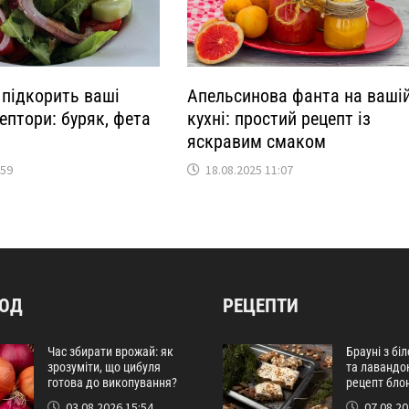
 підкорить ваші
Апельсинова фанта на ваші
ептори: буряк, фета
кухні: простий рецепт із
яскравим смаком
:59
18.08.2025 11:07
РОД
РЕЦЕПТИ
Час збирати врожай: як
Брауні з бі
зрозуміти, що цибуля
та лавандо
готова до викопування?
рецепт бло
03.08.2026 15:54
07.08.20