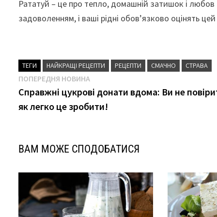
Рататуй – це про тепло, домашній затишок і любов 
задоволенням, і ваші рідні обов’язково оцінять цей
ТЕГИ
НАЙКРАЩІ РЕЦЕПТИ
РЕЦЕПТИ
СМАЧНО
СТРАВА
Навігація
Попередня
ПОПЕРЕДНЯ НОВИНА
новина
Справжні цукрові донати вдома: Ви не повіри
записів
як легко це зробити!
ВАМ МОЖЕ СПОДОБАТИСЯ