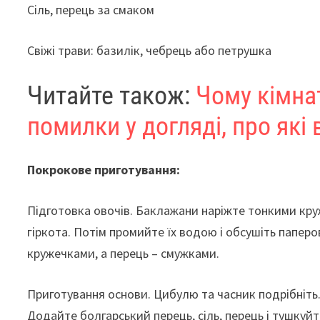
Сіль, перець за смаком
Свіжі трави: базилік, чебрець або петрушка
Читайте також:
Чому кімна
помилки у догляді, про які 
Покрокове приготування:
Підготовка овочів. Баклажани наріжте тонкими кру
гіркота. Потім промийте їх водою і обсушіть папе
кружечками, а перець – смужками.
Приготування основи. Цибулю та часник подрібніть. 
Додайте болгарський перець, сіль, перець і тушкуйт