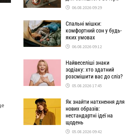
06.08.2026 09:29
Спальні мішки:
комфортний сон у будь-
яких умовах
06.08.2026 09:12
Найвеселіші знаки
зодіаку: хто здатний
розсмішити вас до сліз?
05.08.2026 17:45
Як знайти натхнення для
це
нових образів:
нестандартні ідеї на
щодень
05.08.2026 09:42