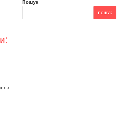
Пошук
ПОШУК
и:
йшла